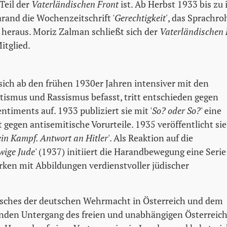
eil der
Vaterländischen Front
ist. Ab Herbst 1933 bis zu 
arand die Wochenzeitschrift '
Gerechtigkeit'
, das Sprachro
heraus. Moriz Zalman schließt sich der
Vaterländischen 
itglied.
 sich ab den frühen 1930er Jahren intensiver mit den
smus und Rassismus befasst, tritt entschieden gegen
ntiments auf. 1933 publiziert sie mit '
So? oder So?
' eine
 gegen antisemitische Vorurteile. 1935 veröffentlicht sie
ein Kampf. Antwort an Hitler
'. Als Reaktion auf die
wige Jude
' (1937) initiiert die Harandbewegung eine Serie
ken mit Abbildungen verdienstvoller jüdischer
sches der deutschen Wehrmacht in Österreich und dem
nden Untergang des freien und unabhängigen Österreic