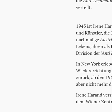
die
Anti-Defamati
verteilt.
1943 ist Irene Har
und Künstler, die 
nachmalige
Austri
Lebensjahren als 
Division der '
Anti 
In New York erleb
Wiedererrichtung 
zurück, ab den 196
aber nicht mehr da
Irene Harand vers
dem Wiener Zentra