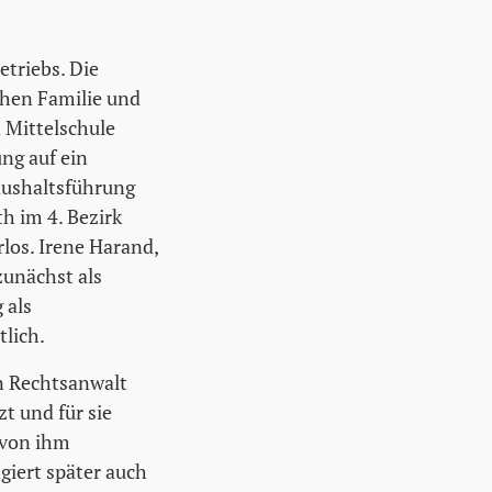
etriebs. Die
chen Familie und
 Mittelschule
ung auf ein
aushaltsführung
th im 4. Bezirk
los. Irene Harand,
 zunächst als
 als
tlich.
en Rechtsanwalt
t und für sie
 von ihm
giert später auch