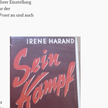
ihrer Einstellung
hr der
Front
an und auch
hs