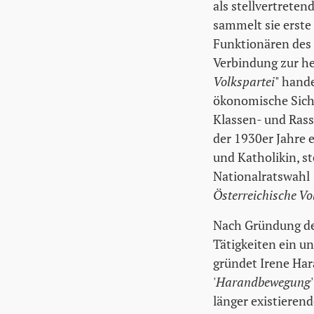
als stellvertreten
sammelt sie erste
Funktionären des 
Verbindung zur h
Volkspartei
" hande
ökonomische Siche
Klassen- und Rasse
der 1930er Jahre 
und Katholikin, st
Nationalratswahl 1
Österreichische Vo
Nach Gründung d
Tätigkeiten ein u
gründet Irene Har
'
Harandbewegung
länger existierend