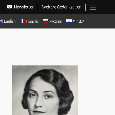
Hauptme
Newsletter
Weitere Gedenkseiten
English
Français
Русский
עברית