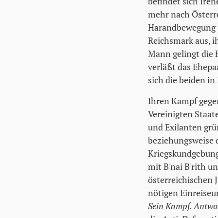
befindet sich Iren
mehr nach Österre
Harandbewegung u
Reichsmark aus, i
Mann gelingt die 
verläßt das Ehepa
sich die beiden in
Ihren Kampf gegen
Vereinigten Staat
und Exilanten grü
beziehungsweise 
Kriegskundgebunge
mit B'nai B'rith 
österreichischen J
nötigen Einreiseu
Sein Kampf. Antwor