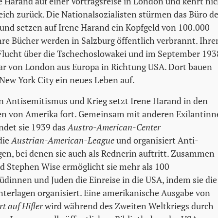
e Harand auf einer Vortragsreise in London und kehrt nic
ich zurück. Die Nationalsozialisten stürmen das Büro de
nd setzen auf Irene Harand ein Kopfgeld von 100.000
hre Bücher werden in Salzburg öffentlich verbrannt. Ihr
Flucht über die Tschechoslowakei und im September 193
ar von London aus Europa in Richtung USA. Dort bauen
 New York City ein neues Leben auf.
 Antisemitismus und Krieg setzt Irene Harand in den
en von Amerika fort. Gemeinsam mit anderen Exilantin
ndet sie 1939 das
Austro-American-Center
die
Austrian-American-League
und organisiert Anti-
n, bei denen sie auch als Rednerin auftritt. Zusammen
und Stephen Wise ermöglicht sie mehr als 100
üdinnen und Juden die Einreise in die USA, indem sie die
nterlagen organisiert. Eine amerikanische Ausgabe von
t auf Hifler
wird während des Zweiten Weltkriegs durch