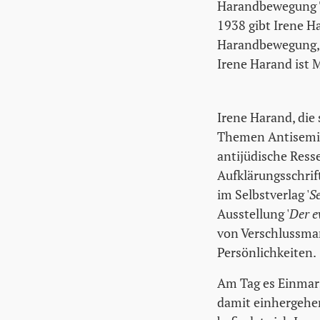
Harandbewegung T
1938 gibt Irene H
Harandbewegung, 
Irene Harand ist M
Irene Harand, die
Themen Antisemiti
antijüdische Resse
Aufklärungsschrift
im Selbstverlag '
S
Ausstellung '
Der e
von Verschlussmar
Persönlichkeiten.
Am Tag es Einmar
damit einhergehe