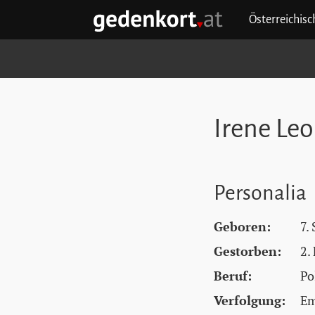
Zum Hauptinhalt springen
Zum Hauptmenü springen
Zu den Quicklinks springen
Österreichis
GEDENKORT - STARTSEITE
Irene Le
Personalia
Geboren:
7.
Gestorben:
2.
Beruf:
Po
Verfolgung:
Em