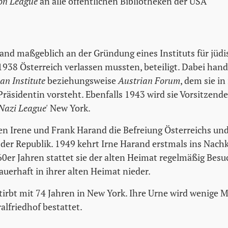
on League
an alle öffentlichen Bibliotheken der USA
and maßgeblich an der Gründung eines Instituts für jüdis
1938 Österreich verlassen mussten, beteiligt. Dabei hand
an Institute
beziehungsweise
Austrian Forum
, dem sie in
Präsidentin vorsteht. Ebenfalls 1943 wird sie Vorsitzen
Nazi League'
New York.
en Irene und Frank Harand die Befreiung Österreichs und
der Republik. 1949 kehrt Irne Harand erstmals ins Nachk
0er Jahren stattet sie der alten Heimat regelmäßig Besuc
uerhaft in ihrer alten Heimat nieder.
tirbt mit 74 Jahren in New York. Ihre Urne wird wenige 
lfriedhof bestattet.