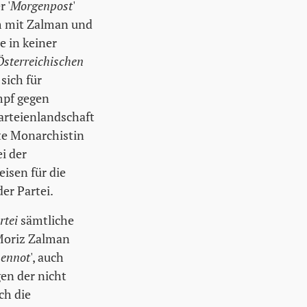
r '
Morgenpost
'
am mit Zalman und
ie in keiner
Österreichischen
sich für
mpf gegen
Parteienlandschaft
te Monarchistin
i der
isen für die
der Partei.
rtei
sämtliche
 Moriz Zalman
hennot
', auch
gen der nicht
ch die