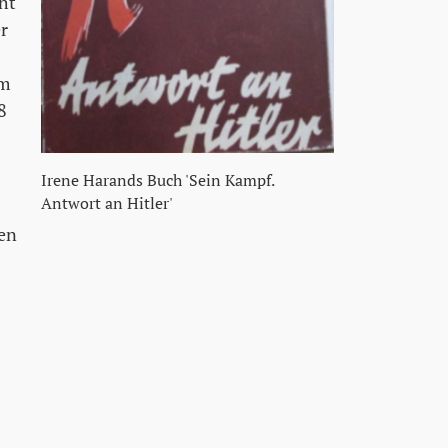
ht
r
em
8
Irene Harands Buch 'Sein Kampf.
Antwort an Hitler'
nen