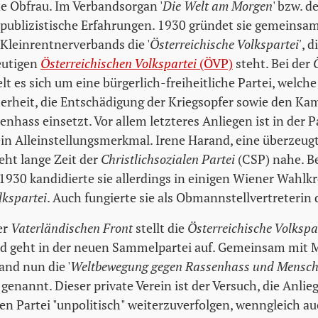
de Obfrau. Im Verbandsorgan '
Die Welt am Morgen
' bzw. de
 publizistische Erfahrungen. 1930 gründet sie gemeins
Kleinrentnerverbands die '
Österreichische Volkspartei'
, d
eutigen
Österreichischen Volkspartei
(ÖVP)
steht. Bei der
lt es sich um eine bürgerlich-freiheitliche Partei, welche 
rheit, die Entschädigung der Kriegsopfer sowie den Ka
nhass einsetzt. Vor allem letzteres Anliegen ist in der 
ein Alleinstellungsmerkmal. Irene Harand, eine überzeug
eht lange Zeit der
Christlichsozialen Partei
(CSP) nahe. Be
930 kandidierte sie allerdings in einigen Wiener Wahlkre
lkspartei
. Auch fungierte sie als Obmannstellvertreterin 
er
Vaterländischen Front
stellt die
Österreichische Volkspa
nd geht in der neuen Sammelpartei auf. Gemeinsam mit
and nun die '
Weltbewegung gegen Rassenhass und Mensc
' genannt. Dieser private Verein ist der Versuch, die Anlie
en Partei "unpolitisch" weiterzuverfolgen, wenngleich au