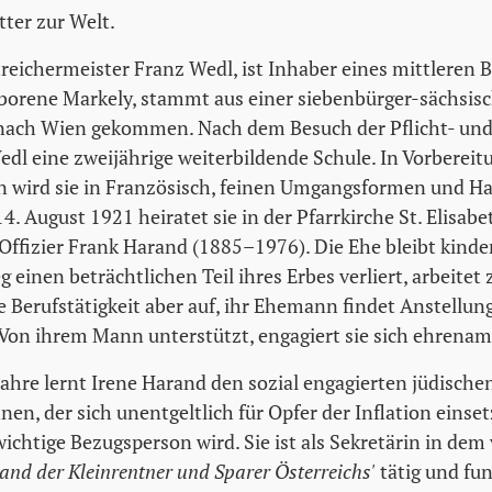
ter zur Welt.
treichermeister Franz Wedl, ist Inhaber eines mittleren B
borene Markely, stammt aus einer siebenbürger-sächsis
u nach Wien gekommen. Nach dem Besuch der Pflicht- und
edl eine zweijährige weiterbildende Schule. In Vorbereit
n wird sie in Französisch, feinen Umgangsformen und H
4. August 1921 heiratet sie in der Pfarrkirche St. Elisabe
Offizier Frank Harand (1885–1976). Die Ehe bleibt kinder
g einen beträchtlichen Teil ihres Erbes verliert, arbeitet
ie Berufstätigkeit aber auf, ihr Ehemann findet Anstellung
 Von ihrem Mann unterstützt, engagiert sie sich ehrenam
Jahre lernt Irene Harand den sozial engagierten jüdisch
n, der sich unentgeltlich für Opfer der Inflation einsetz
ichtige Bezugsperson wird. Sie ist als Sekretärin in dem
and der Kleinrentner und Sparer Österreichs'
tätig und fun