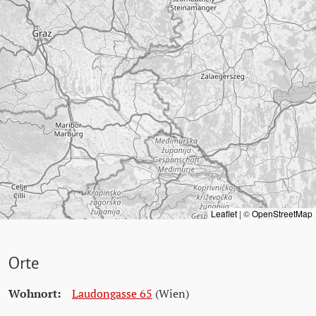
Leaflet
|
©
OpenStreetMap
Orte
Wohnort:
Laudongasse 65
(Wien)