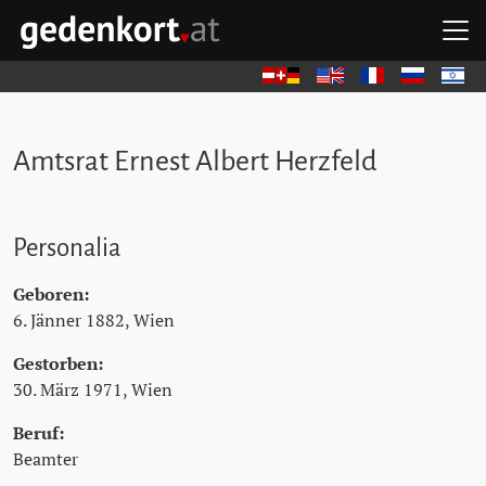
Zum Hauptinhalt springen
Zum Hauptmenü springen
Zu den Quicklinks springen
H
GEDENKORT - STARTSEITE
Deutsch
English
Français
Русский
עברית
Amtsrat Ernest Albert Herzfeld
Personalia
Geboren:
6. Jänner 1882, Wien
Gestorben:
30. März 1971, Wien
Beruf:
Beamter