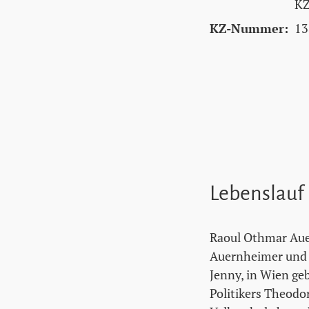
KZ
KZ-Nummer:
13
Lebenslauf
Raoul Othmar Aue
Auernheimer und s
Jenny, in Wien ge
Politikers Theodor