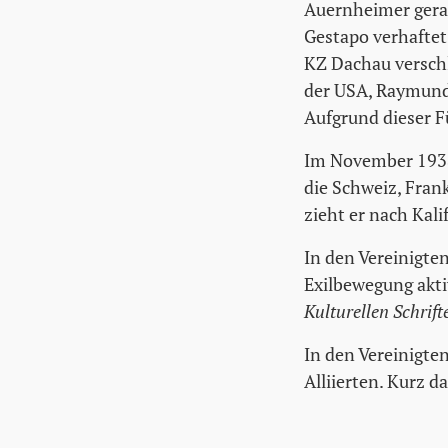
Auernheimer gerad
Gestapo verhafte
KZ Dachau verschl
der USA, Raymund 
Aufgrund dieser F
Im November 1938 
die Schweiz, Fran
zieht er nach Kal
In den Vereinigte
Exilbewegung aktiv
Kulturellen Schrif
In den Vereinigten
Alliierten. Kurz d