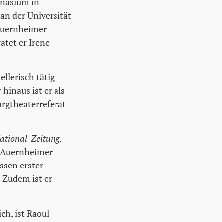
mnasium in
an der Universität
 Auernheimer
atet er Irene
llerisch tätig
hinaus ist er als
Burgtheaterreferat
ational-Zeitung.
l Auernheimer
ssen erster
. Zudem ist er
ch, ist Raoul