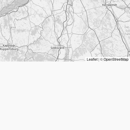
Leaflet
|
©
OpenStreetMap