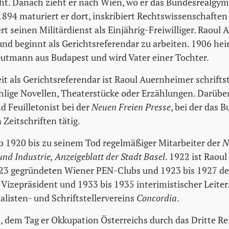
ht. Danach zieht er nach Wien, wo er das Bundesrealgy
894 maturiert er dort, inskribiert Rechtswissenschaften 
t seinen Militärdienst als Einjährig-Freiwilliger. Raoul
nd beginnt als Gerichtsreferendar zu arbeiten. 1906 heir
utmann aus Budapest und wird Vater einer Tochter.
t als Gerichtsreferendar ist Raoul Auernheimer schriftste
hlige Novellen, Theaterstücke oder Erzählungen. Darüber 
d Feuilletonist bei der
Neuen Freien Presse
, bei der das 
 Zeitschriften tätig.
b 1920 bis zu seinem Tod regelmäßiger Mitarbeiter der
N
nd Industrie, Anzeigeblatt der Stadt Basel
. 1922 ist Raou
23 gegründeten Wiener PEN-Clubs und 1923 bis 1927 de
 Vizepräsident und 1933 bis 1935 interimistischer Leiter
alisten- und Schriftstellervereins
Concordia
.
 dem Tag er Okkupation Österreichs durch das Dritte Rei