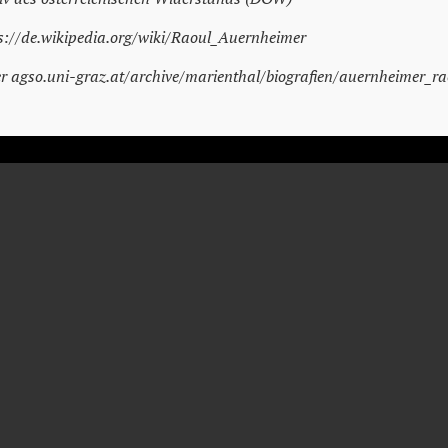
s://de.wikipedia.org/wiki/Raoul_Auernheimer
er agso.uni-graz.at/archive/marienthal/biografien/auernheimer_r
RAOUL
AUERNHEIMER
Journalist und Schriftsteller
* 15. April 1876
† 7. Jänner 1948
Wien
Oakland, Kalifornien