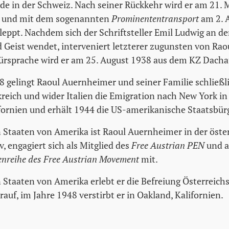
e in der Schweiz. Nach seiner Rückkehr wird er am 21. 
t und mit dem sogenannten
Prominententransport
am 2. A
eppt. Nachdem sich der Schriftsteller Emil Ludwig an d
Geist wendet, interveniert letzterer zugunsten von Rao
ürsprache wird er am 25. August 1938 aus dem KZ Dacha
gelingt Raoul Auernheimer und seiner Familie schließlic
kreich und wider Italien die Emigration nach New York i
ifornien und erhält 1944 die US-amerikanische Staatsbür
n Staaten von Amerika ist Raoul Auernheimer in der öste
, engagiert sich als Mitglied des
Free Austrian PEN
und a
tenreihe des Free Austrian Movement
mit.
 Staaten von Amerika erlebt er die Befreiung Österreichs
arauf, im Jahre 1948 verstirbt er in Oakland, Kalifornien.