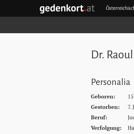
Zum Hauptinhalt springen
Zum Hauptmenü springen
Zu den Quicklinks springen
Österreichis
GEDENKORT - STARTSEITE
Dr. Raou
Personalia
Geboren:
15
Gestorben:
7.
Beruf:
Jo
Verfolgung:
Ha