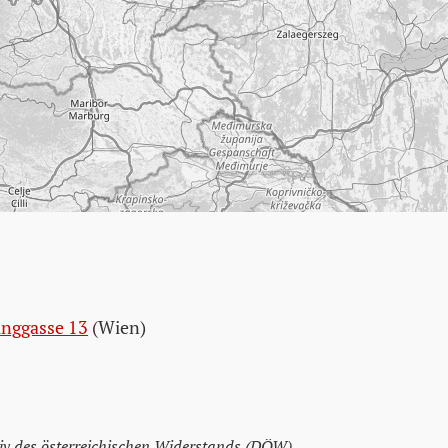
inggasse 13
(Wien)
v des österreichischen Widerstands (DÖW)