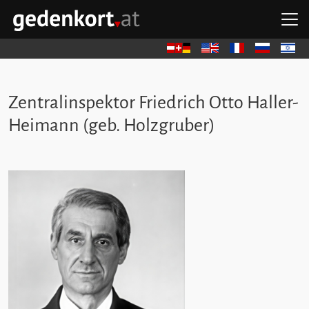
Zum Hauptinhalt springen
Zum Hauptmenü springen
Zu den Quicklinks springen
H
GEDENKORT - STARTSEITE
Deutsch
English
Français
Русский
עברית
Zentralinspektor Friedrich Otto Haller-
Heimann (geb. Holzgruber)