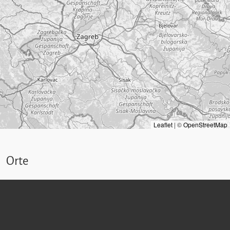
Leaflet
|
©
OpenStreetMap
Orte
Wohnort:
Feldgasse 1
(Perchtoldsdorf)
Quellen