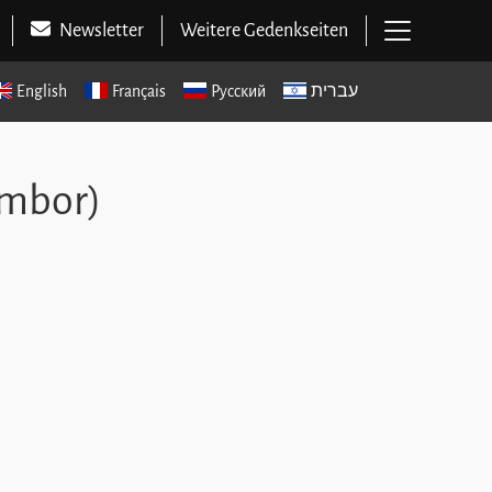
Hauptme
Newsletter
Weitere Gedenkseiten
English
Français
Русский
עברית
ymbor)