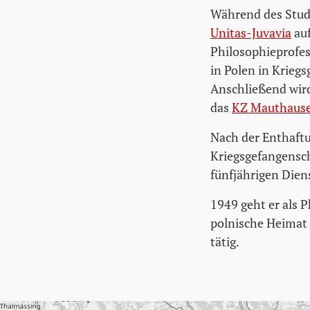
Während des Stud
Unitas-Juvavia
auf
Philosophieprofes
in Polen in Krieg
Anschließend wird
das
KZ Mauthaus
Nach der Enthaftu
Kriegsgefangenscha
fünfjährigen Dien
1949 geht er als 
polnische Heimat z
tätig.
Karte überspringen