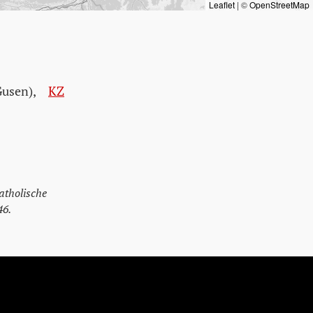
Leaflet
|
©
OpenStreetMap
Gusen)
,
KZ
atholische
46.