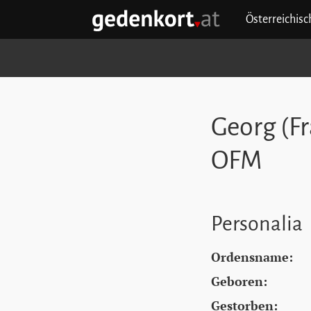
Zum Hauptinhalt springen
Zum Hauptmenü springen
Zu den Quicklinks springen
Österreichis
GEDENKORT - STARTSEITE
Georg (F
OFM
Personalia
Ordensname:
Geboren:
Gestorben: