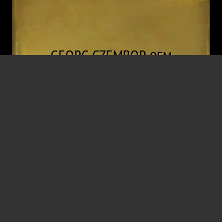
GEORG
CZEMBOR
OFM
Priester
* 2. März 1908
† 13. Jänner 1971
Brzeces
Kattowitz
KZ Dachau
,
KZ Gusen
,
KZ Mauthausen