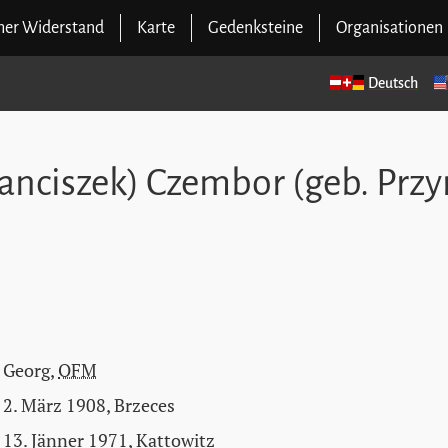
cher Widerstand
Karte
Gedenksteine
Organisationen
Deutsch
ranciszek) Czembor (geb. Prz
Georg,
OFM
2. März 1908, Brzeces
13. Jänner 1971, Kattowitz