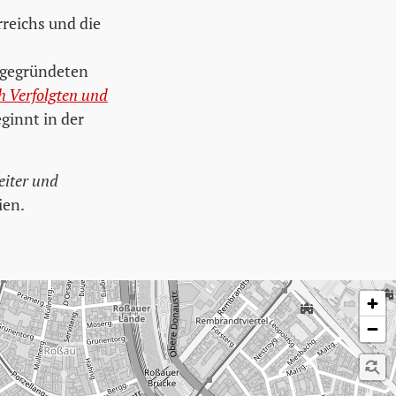
rreichs und die
ugegründeten
h Verfolgten und
eginnt in der
eiter und
ien.