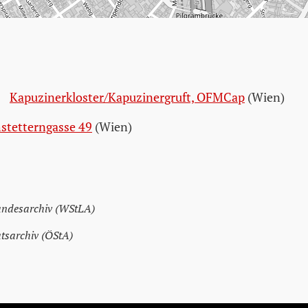
Kapuzinerkloster/Kapuzinergruft, OFMCap
(Wien)
hstetterngasse 49
(Wien)
andesarchiv (WStLA)
atsarchiv (ÖStA)