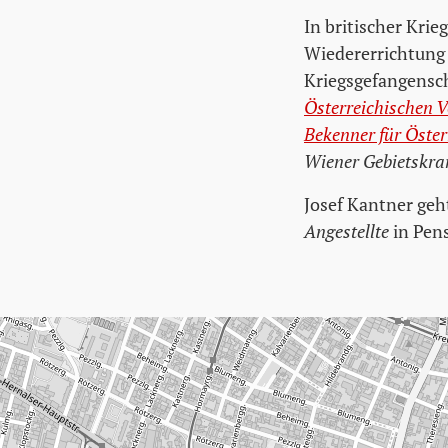
In britischer Krie
Wiedererrichtung 
Kriegsgefangensch
Österreichischen V
Bekenner für Öster
Wiener Gebietskran
Josef Kantner geht
Angestellte
in Pens
Karte überspringen