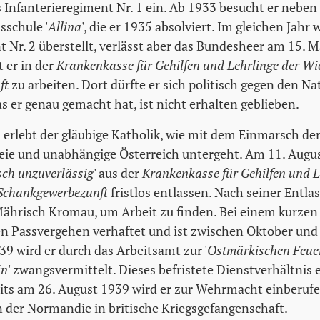
 Infanterieregiment Nr. 1 ein. Ab 1933 besucht er neb
sschule '
Allina
', die er 1935 absolviert. Im gleichen Jahr w
t Nr. 2 überstellt, verlässt aber das Bundesheer am 15. 
 er in der
Krankenkasse für Gehilfen und Lehrlinge der Wi
ft
zu arbeiten. Dort dürfte er sich politisch gegen den N
s er genau gemacht hat, ist nicht erhalten geblieben.
erlebt der gläubige Katholik, wie mit dem Einmarsch de
ie und unabhängige Österreich untergeht. Am 11. Augus
isch unzuverlässig
' aus der
Krankenkasse für Gehilfen und L
Schankgewerbezunft
fristlos entlassen. Nach seiner Entla
ährisch Kromau, um Arbeit zu finden. Bei einem kurzen 
en Passvergehen verhaftet und ist zwischen Oktober un
39 wird er durch das Arbeitsamt zur '
Ostmärkischen Feuer
in
' zwangsvermittelt. Dieses befristete Dienstverhältnis 
its am 26. August 1939 wird er zur Wehrmacht einberuf
n der Normandie in britische Kriegsgefangenschaft.