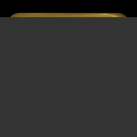
JOSEF
KANTNER
Angestellter
* 17. August 1911
† 1. Februar 1997
Wien
Wien
Entlassung
,
Haft