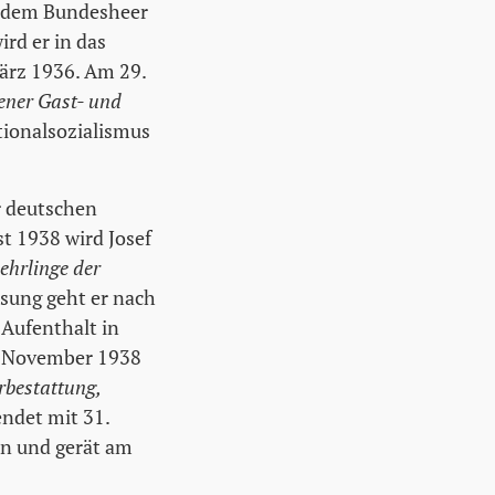
en dem Bundesheer
ird er in das
März 1936. Am 29.
ener Gast- und
ationalsozialismus
r deutschen
t 1938 wird Josef
ehrlinge der
ssung geht er nach
Aufenthalt in
d November 1938
bestattung,
endet mit 31.
en und gerät am