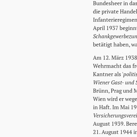
Bundesheer in das
die private Handel
Infanterieregimen
April 1937 beginnt
Schankgewerbezun
betätigt haben, wa
Am 12. März 1938 
Wehrmacht das fre
Kantner als '
polit
Wiener Gast- und 
Brünn, Prag und M
Wien wird er weg
in Haft. Im Mai 19
Versicherungsvere
August 1939. Bere
21. August 1944 i