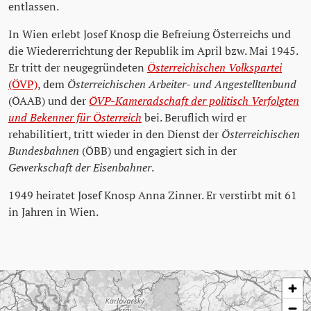
entlassen.
In Wien erlebt Josef Knosp die Befreiung Österreichs und
die Wiedererrichtung der Republik im April bzw. Mai 1945.
Er tritt der neugegründeten
Österreichischen Volkspartei
(ÖVP)
, dem
Österreichischen Arbeiter- und Angestelltenbund
(ÖAAB) und der
ÖVP-Kameradschaft der politisch Verfolgten
und Bekenner für Österreich
bei. Beruflich wird er
rehabilitiert, tritt wieder in den Dienst der
Österreichischen
Bundesbahnen
(ÖBB) und engagiert sich in der
Gewerkschaft der Eisenbahner
.
1949 heiratet Josef Knosp Anna Zinner. Er verstirbt mit 61
in Jahren in Wien.
Karte überspringen