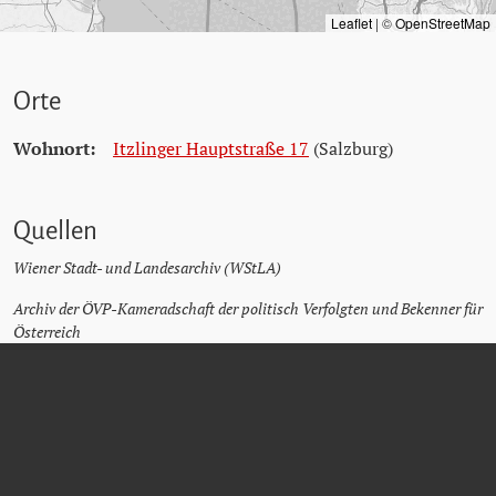
Leaflet
|
©
OpenStreetMap
Orte
Wohnort:
Itzlinger Hauptstraße 17
(Salzburg)
Quellen
Wiener Stadt- und Landesarchiv (WStLA)
Archiv der ÖVP-Kameradschaft der politisch Verfolgten und Bekenner für
Österreich
Matricula Online
Parlament unter www.parlament.gv.at/person/853
Wikipedia unter de.wikipedia.org/wiki/Josef_Knosp