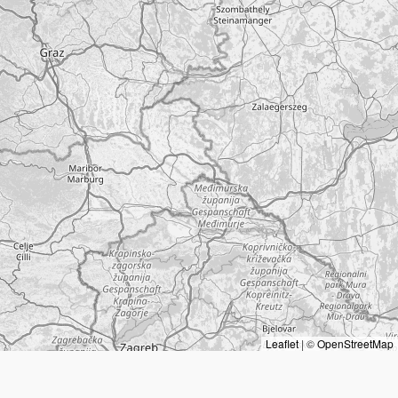
Leaflet
|
©
OpenStreetMap