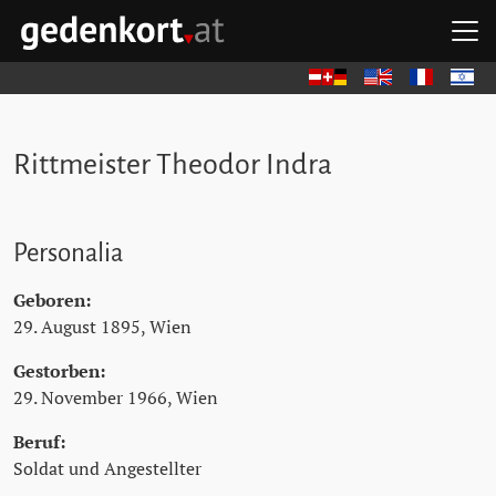
Zum Hauptinhalt springen
Zum Hauptmenü springen
Zu den Quicklinks springen
H
GEDENKORT - STARTSEITE
Deutsch
English
Français
עברית
Rittmeister Theodor Indra
Personalia
Geboren:
29. August 1895, Wien
Gestorben:
29. November 1966, Wien
Beruf:
Soldat und Angestellter