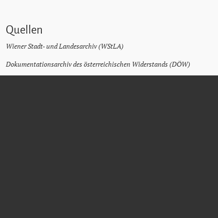
Quellen
Wiener Stadt- und Landesarchiv (WStLA)
Dokumentationsarchiv des österreichischen Widerstands (DÖW)
Matricula Online
Friedhöfe Wien - Verstorbenensuche