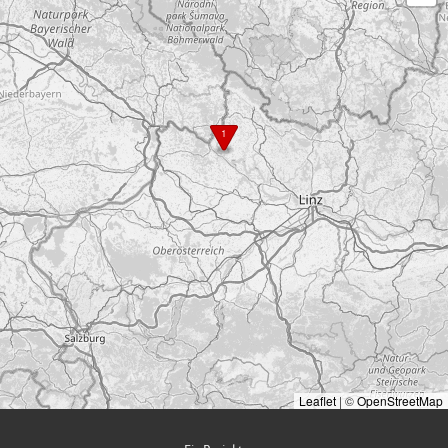
1
Leaflet
|
©
OpenStreetMap