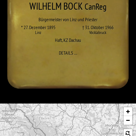
WILHELM
BOCK
CanReg
Bürgermeister von Linz und Priester
* 27. Dezember 1895
† 31. Oktober 1966
Linz
Vöcklabruck
Haft
,
KZ Dachau
ZU WILHELM BOCK
DETAILS
…
Karte überspringen