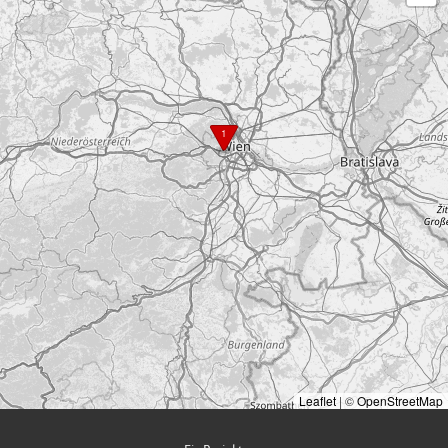
1
Leaflet
|
©
OpenStreetMap