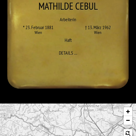
MATHILDE
CEBUL
Arbeiterin
* 23. Februar 1881
† 13. März 1962
Wien
Wien
Haft
ZU MATHILDE CEBUL
DETAILS
…
Karte überspringen