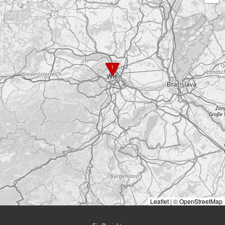
1
Leaflet
|
©
OpenStreetMap