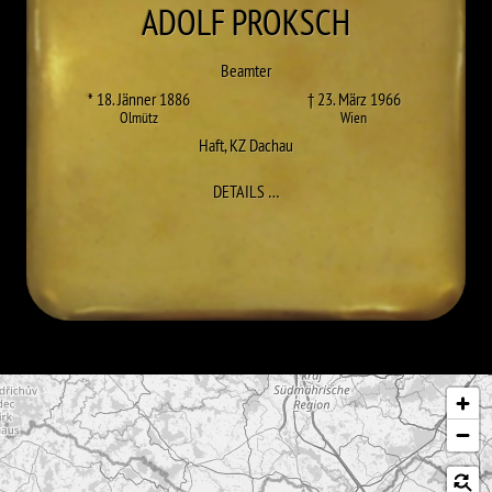
ADOLF
PROKSCH
Beamter
* 18. Jänner 1886
† 23. März 1966
Olmütz
Wien
Haft
,
KZ Dachau
ZU ADOLF PROKSCH
DETAILS
…
Karte überspringen