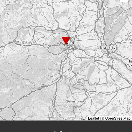
1
Leaflet
|
©
OpenStreetMap