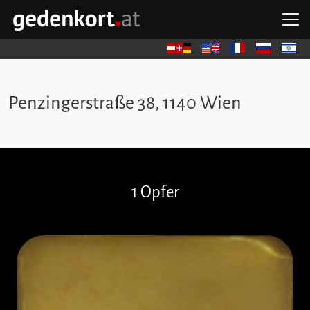
Zum Hauptinhalt springen
Zum Hauptmenü springen
Zu den Quicklinks springen
H
GEDENKORT - STARTSEITE
Deutsch
English
Français
Русский
עברית
Penzingerstraße 38, 1140 Wien
Stolpersteine überspringen
1 Opfer