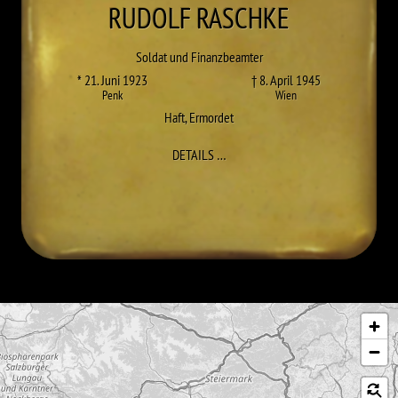
RUDOLF
RASCHKE
Soldat und Finanzbeamter
* 21. Juni 1923
† 8. April 1945
Penk
Wien
Haft
,
Ermordet
ZU RUDOLF RASCHKE
DETAILS
…
Karte überspringen