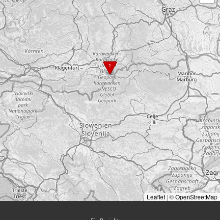
1
Leaflet
|
©
OpenStreetMap