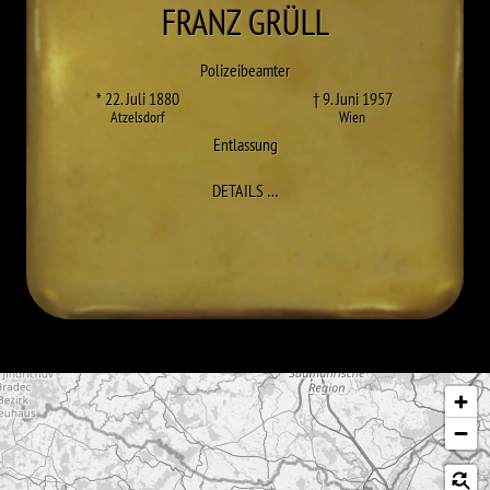
FRANZ
GRÜLL
Polizeibeamter
* 22. Juli 1880
† 9. Juni 1957
Atzelsdorf
Wien
Entlassung
ZU FRANZ GRÜLL
DETAILS
…
Karte überspringen