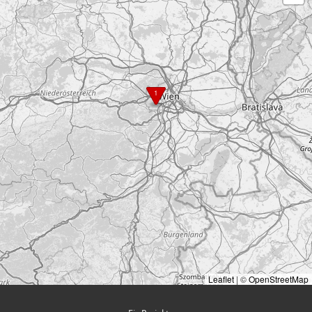
1
Leaflet
|
©
OpenStreetMap