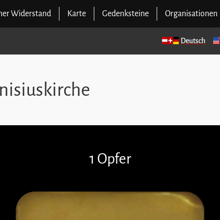
cher Widerstand
Karte
Gedenksteine
Organisationen
Deutsch
nisiuskirche
1 Opfer