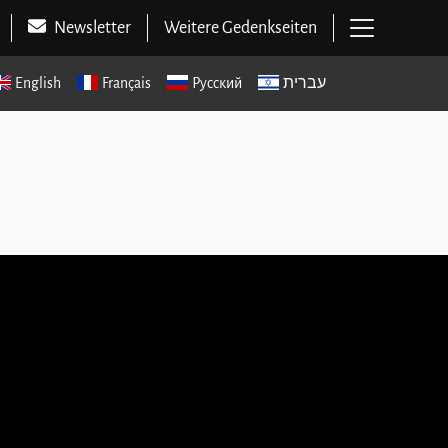
Hauptme
Newsletter
Weitere Gedenkseiten
English
Français
Русский
עברית