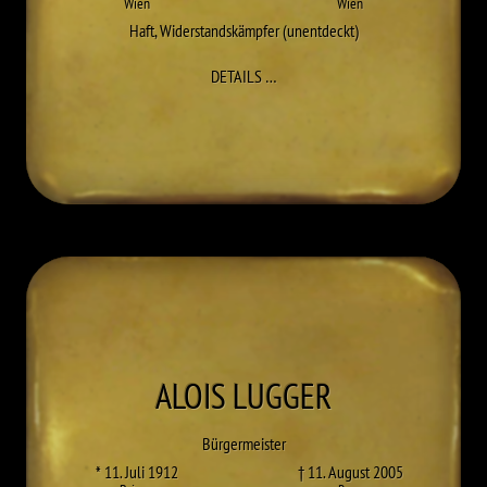
Wien
Wien
Haft
,
Widerstandskämpfer (unentdeckt)
ZU KARL LAGER
DETAILS
…
ALOIS
LUGGER
Bürgermeister
* 11. Juli 1912
† 11. August 2005