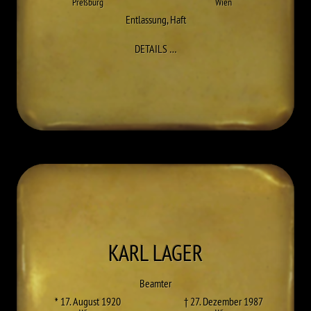
Preßburg
Wien
Entlassung
,
Haft
ZU FRANZ KRISCH
DETAILS
…
KARL
LAGER
Beamter
* 17. August 1920
† 27. Dezember 1987