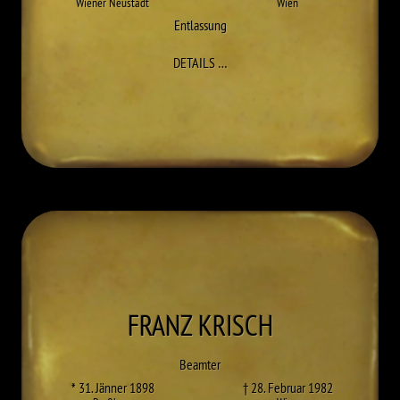
Wiener Neustadt
Wien
Entlassung
ZU FRIEDRICH KRIEGER
DETAILS
…
FRANZ
KRISCH
Beamter
* 31. Jänner 1898
† 28. Februar 1982