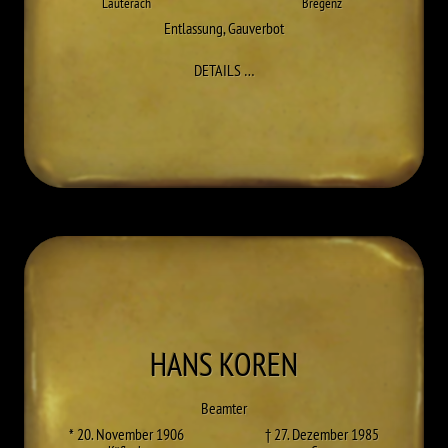
Lauterach
Bregenz
Entlassung
,
Gauverbot
ZU ERNST KOLB
DETAILS
…
HANS
KOREN
Beamter
* 20. November 1906
† 27. Dezember 1985