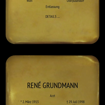
Wien
Oberpullendorf
Entlassung
ZU ERNST JOSEPH GÖRLICH
DETAILS
…
RENÉ
GRUNDMANN
Arzt
* 2. März 1913
† 29. Juli 1998