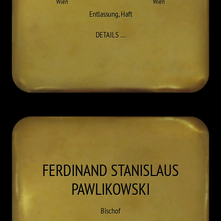
Wien
Wien
Entlassung
,
Haft
ZU HEINRICH PAWLIK
DETAILS
…
FERDINAND STANISLAUS
PAWLIKOWSKI
Bischof