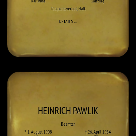
Karlsruhe
Salzburg
Tätigkeitsverbot
,
Haft
ZU OTTO MÜLLER
DETAILS
…
HEINRICH
PAWLIK
Beamter
* 1. August 1908
† 26. April 1984