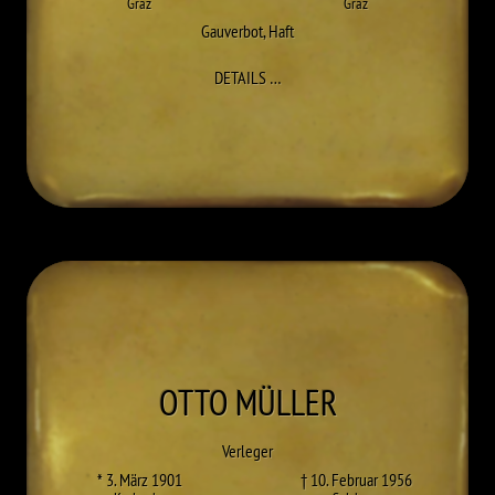
Graz
Graz
Gauverbot
,
Haft
ZU GUSTAV MITTELBACH
DETAILS
…
OTTO
MÜLLER
Verleger
* 3. März 1901
† 10. Februar 1956