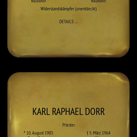
Neuhofen
Neuhofen
Widerstandskämpfer (unentdeckt)
ZU FRANZ DERNDORFER
DETAILS
…
KARL RAPHAEL
DORR
Priester
* 10. August 1905
† 5. März 1964