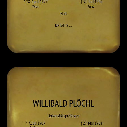
* 28. April 1877
† 31. Juli 1956
Wien
Graz
Haft
ZU FERDINAND STANISLAUS PAW
DETAILS
…
WILLIBALD
PLÖCHL
Universitätsprofessor
* 7. Juli 1907
† 27. Mai 1984