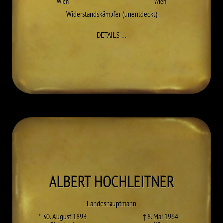
Wien
Wien
Widerstandskämpfer (unentdeckt)
ZU WILHELM HADAMOVSKY
DETAILS
…
ALBERT
HOCHLEITNER
Landeshauptmann
* 30. August 1893
† 8. Mai 1964