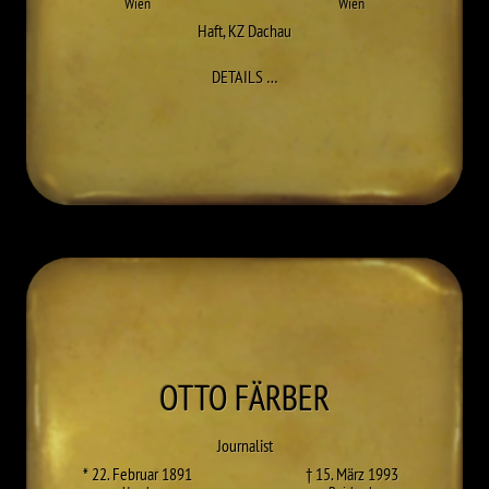
Wien
Wien
Haft
,
KZ Dachau
ZU FRIEDRICH ECKERT
DETAILS
…
OTTO
FÄRBER
Journalist
* 22. Februar 1891
† 15. März 1993