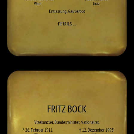
Wien
Graz
Entlassung
,
Gauverbot
ZU LEOPOLD BABITSCH
DETAILS
…
FRITZ
BOCK
Vizekanzler, Bundesminister, Nationalrat,
* 26. Februar 1911
† 12. Dezember 1993