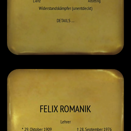
Lienz
Altötting
Widerstandskämpfer (unentdeckt)
ZU ANDREAS ROHRACHER
DETAILS
…
FELIX
ROMANIK
Lehrer
* 29. Oktober 1909
† 28. September 1976