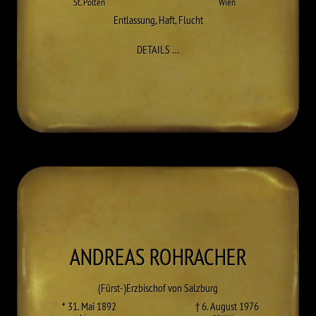
St. Pölten
Wien
Entlassung
,
Haft
,
Flucht
ZU WILLIBALD PLÖCHL
DETAILS
…
ANDREAS
ROHRACHER
(Fürst-)Erzbischof von Salzburg
* 31. Mai 1892
† 6. August 1976