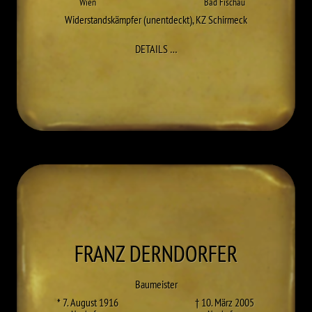
Wien
Bad Fischau
Widerstandskämpfer (unentdeckt)
,
KZ Schirmeck
ZU HERBERT BRAUNSTEINER
DETAILS
…
FRANZ
DERNDORFER
Baumeister
* 7. August 1916
† 10. März 2005