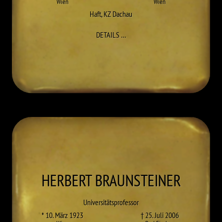
Wien
Wien
Haft
,
KZ Dachau
ZU FRITZ BOCK
DETAILS
…
HERBERT
BRAUNSTEINER
Universitätsprofessor
* 10. März 1923
† 25. Juli 2006