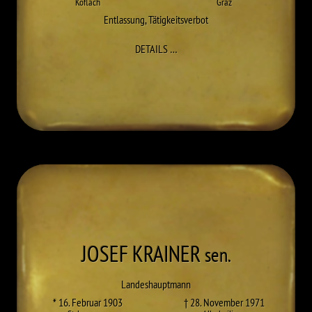
Köflach
Graz
Entlassung
,
Tätigkeitsverbot
ZU HANS KOREN
DETAILS
…
JOSEF
KRAINER
sen.
Landeshauptmann
* 16. Februar 1903
† 28. November 1971