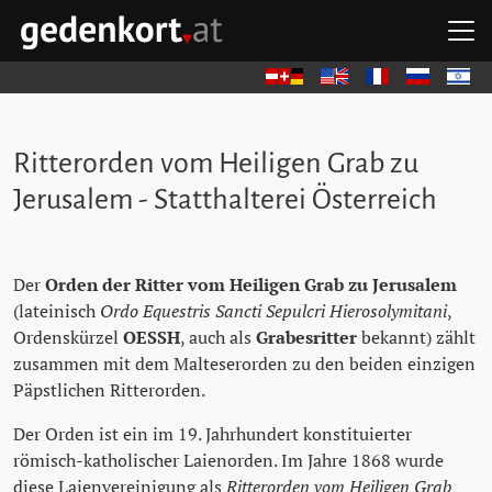
Zum Hauptinhalt springen
Zum Hauptmenü springen
Zu den Quicklinks springen
H
GEDENKORT - STARTSEITE
Deutsch
English
Français
Русский
עברית
Ritterorden vom Heiligen Grab zu
Jerusalem - Statthalterei Österreich
Der
Orden der Ritter vom Heiligen Grab zu Jerusalem
(lateinisch
Ordo Equestris Sancti Sepulcri Hierosolymitani
,
Ordenskürzel
OESSH
, auch als
Grabesritter
bekannt) zählt
zusammen mit dem Malteserorden zu den beiden einzigen
Päpstlichen Ritterorden.
Der Orden ist ein im 19. Jahrhundert konstituierter
römisch-katholischer Laienorden. Im Jahre 1868 wurde
diese Laienvereinigung als
Ritterorden vom Heiligen Grab