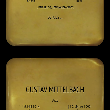
Brixen
Rum
Entlassung
,
Tätigkeitsverbot
ZU ALOIS LUGGER
DETAILS
…
GUSTAV
MITTELBACH
Arzt
* 6. Mai 1914
† 19. Jänner 1992