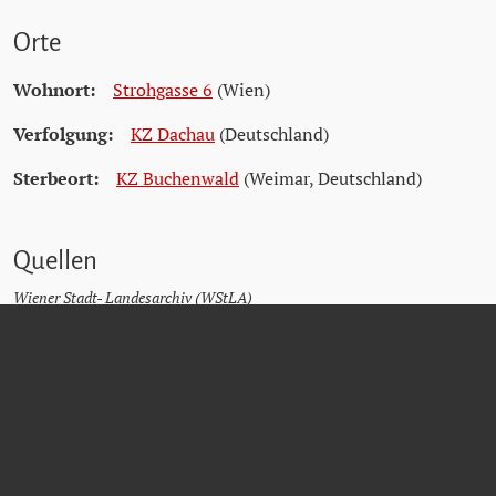
Orte
Wohnort:
Strohgasse 6
(Wien)
Verfolgung:
KZ Dachau
(Deutschland)
Sterbeort:
KZ Buchenwald
(Weimar, Deutschland)
Quellen
Wiener Stadt- Landesarchiv (WStLA)
Österreichisches Staatsarchiv (ÖStA)
Archiv Universität Wien
Eisenstädter, Hans M.: Bericht über das Lager Dachau von 1940, DÖW
51.485
Bad Ischler Wochenblatt vom 03.07.1910