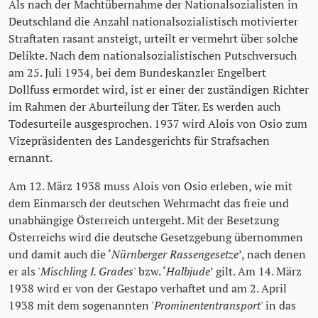
Als nach der Machtübernahme der Nationalsozialisten in
Deutschland die Anzahl nationalsozialistisch motivierter
Straftaten rasant ansteigt, urteilt er vermehrt über solche
Delikte. Nach dem nationalsozialistischen Putschversuch
am 25. Juli 1934, bei dem Bundeskanzler Engelbert
Dollfuss ermordet wird, ist er einer der zuständigen Richter
im Rahmen der Aburteilung der Täter. Es werden auch
Todesurteile ausgesprochen. 1937 wird Alois von Osio zum
Vizepräsidenten des Landesgerichts für Strafsachen
ernannt.
Am 12. März 1938 muss Alois von Osio erleben, wie mit
dem Einmarsch der deutschen Wehrmacht das freie und
unabhängige Österreich untergeht. Mit der Besetzung
Österreichs wird die deutsche Gesetzgebung übernommen
und damit auch die ‘
Nürnberger Rassengesetze
’, nach denen
er als '
Mischling I. Grades
' bzw. ‘
Halbjude
’ gilt. Am 14. März
1938 wird er von der Gestapo verhaftet und am 2. April
1938 mit dem sogenannten '
Prominententransport
' in das