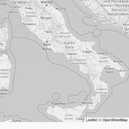
Leaflet
|
©
OpenStreetMap