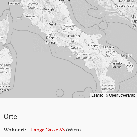
Leaflet
|
©
OpenStreetMap
Orte
Wohnort:
Lange Gasse 63
(Wien)