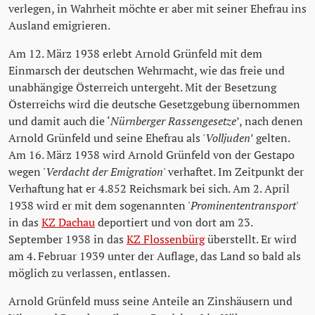
verlegen, in Wahrheit möchte er aber mit seiner Ehefrau ins
Ausland emigrieren.
Am 12. März 1938 erlebt Arnold Grünfeld mit dem
Einmarsch der deutschen Wehrmacht, wie das freie und
unabhängige Österreich untergeht. Mit der Besetzung
Österreichs wird die deutsche Gesetzgebung übernommen
und damit auch die ‘
Nürnberger Rassengesetze
’, nach denen
Arnold Grünfeld und seine Ehefrau als '
Volljuden
’ gelten.
Am 16. März 1938 wird Arnold Grünfeld von der Gestapo
wegen '
Verdacht der Emigration
' verhaftet. Im Zeitpunkt der
Verhaftung hat er 4.852 Reichsmark bei sich. Am 2. April
1938 wird er mit dem sogenannten '
Prominententransport
'
in das
KZ Dachau
deportiert und von dort am 23.
September 1938 in das
KZ Flossenbürg
überstellt. Er wird
am 4. Februar 1939 unter der Auflage, das Land so bald als
möglich zu verlassen, entlassen.
Arnold Grünfeld muss seine Anteile an Zinshäusern und