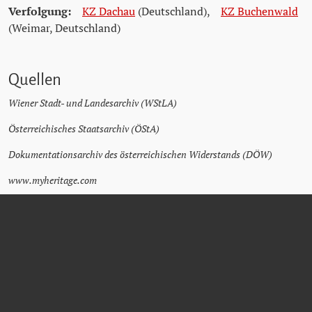
Verfolgung:
KZ Dachau
(Deutschland)
,
KZ Buchenwald
(Weimar, Deutschland)
Quellen
Wiener Stadt- und Landesarchiv (WStLA)
Österreichisches Staatsarchiv (ÖStA)
Dokumentationsarchiv des österreichischen Widerstands (DÖW)
www.myheritage.com
www.geni.com
Güssinger Zeitung vom 29.06.1930
Güssinger Zeitung vom 20.05.1934