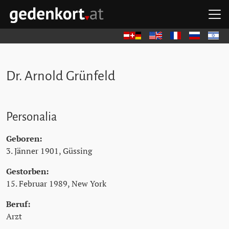
Zum Hauptinhalt springen
Zum Hauptmenü springen
Zu den Quicklinks springen
H
GEDENKORT - STARTSEITE
Deutsch
English
Français
Русский
עברית
Dr. Arnold Grünfeld
Personalia
Geboren:
3. Jänner 1901, Güssing
Gestorben:
15. Februar 1989, New York
Beruf:
Arzt