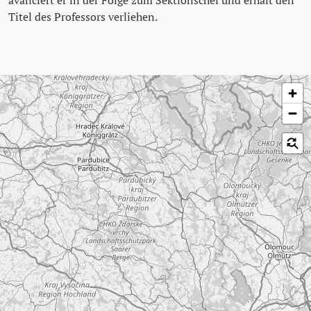
Titel des Professors verliehen.
Karte überspringen