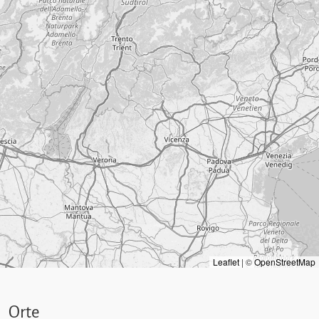
Leaflet
|
©
OpenStreetMap
Orte