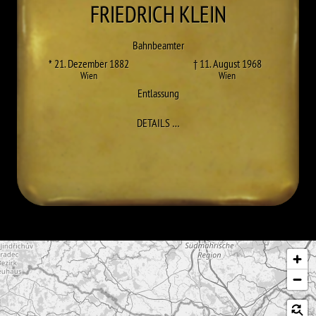
FRIEDRICH
KLEIN
Bahnbeamter
* 21. Dezember 1882
† 11. August 1968
Wien
Wien
Entlassung
ZU FRIEDRICH KLEIN
DETAILS
…
Karte überspringen