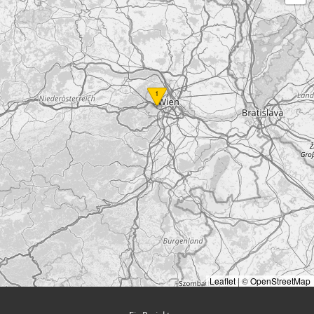
1
Leaflet
|
©
OpenStreetMap