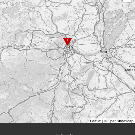
1
Leaflet
|
©
OpenStreetMap