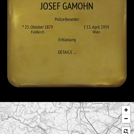
JOSEF
GAMOHN
Polizeibeamter
* 25. Oktober 1879
† 13. April 1959
Feldkirch
Wien
Entlassung
ZU JOSEF GAMOHN
DETAILS
…
Karte überspringen