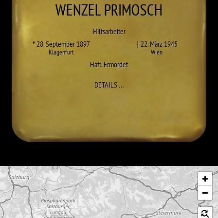
WENZEL
PRIMOSCH
Hilfsarbeiter
* 28. September 1897
† 22. März 1945
Klagenfurt
Wien
Haft
,
Ermordet
ZU WENZEL PRIMOSCH
DETAILS
…
Karte überspringen