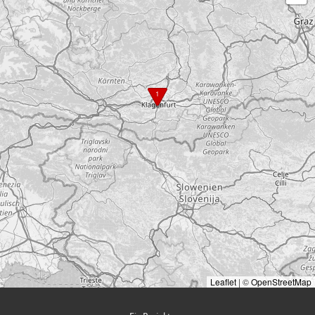
1
Leaflet
|
©
OpenStreetMap