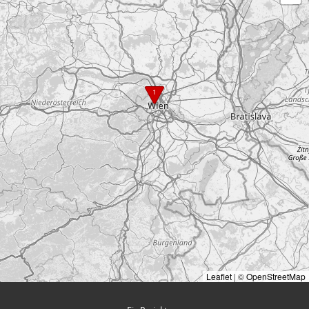
1
Leaflet
|
©
OpenStreetMap