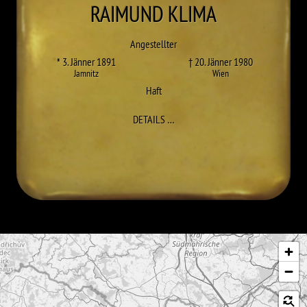
RAIMUND
KLIMA
Angestellter
* 3. Jänner 1891
† 20. Jänner 1980
Jamnitz
Wien
Haft
ZU RAIMUND KLIMA
DETAILS
…
Karte überspringen