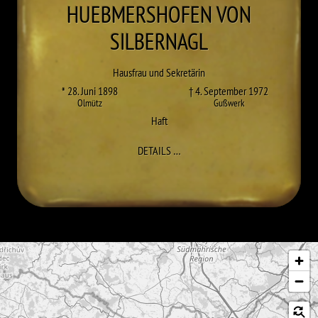
HUEBMERSHOFEN VON
SILBERNAGL
Hausfrau und Sekretärin
* 28. Juni 1898
† 4. September 1972
Olmütz
Gußwerk
Haft
ZU HILDEGARD HUEBMERSHOFEN
DETAILS
…
Karte überspringen