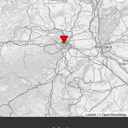
1
Leaflet
|
©
OpenStreetMap