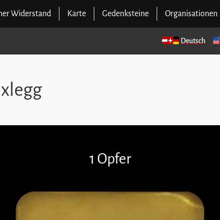
cher Widerstand
Karte
Gedenksteine
Organisationen
Deutsch
ixlegg
1 Opfer