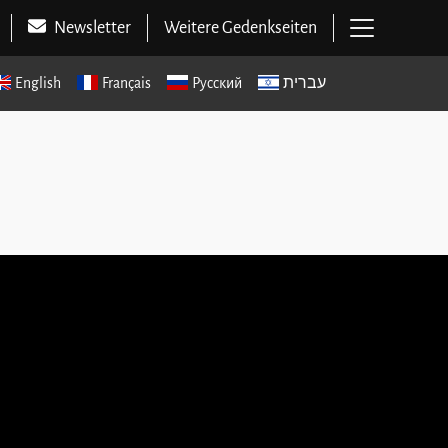
Hauptme
Newsletter
Weitere Gedenkseiten
English
Français
Русский
עברית