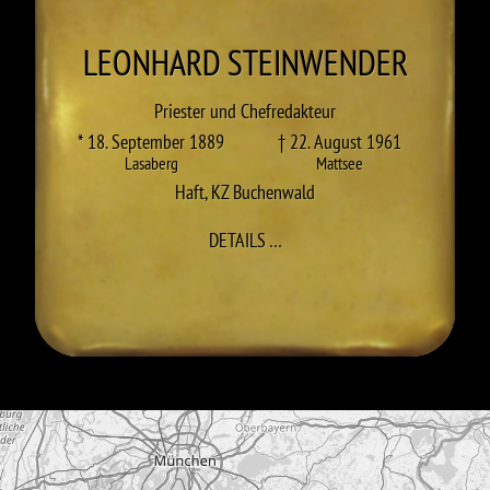
LEONHARD
STEINWENDER
Priester und Chefredakteur
* 18. September 1889
† 22. August 1961
Lasaberg
Mattsee
Haft
,
KZ Buchenwald
ZU LEONHARD STEINWENDER
DETAILS
…