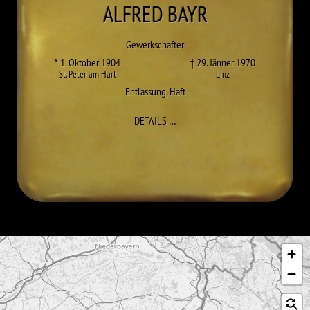
ALFRED
BAYR
Gewerkschafter
* 1. Oktober 1904
† 29. Jänner 1970
St. Peter am Hart
Linz
Entlassung
,
Haft
ZU ALFRED BAYR
DETAILS
…
Karte überspringen