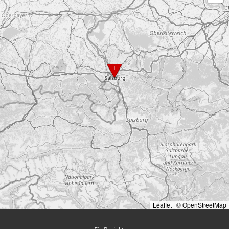
1
Leaflet
|
©
OpenStreetMap