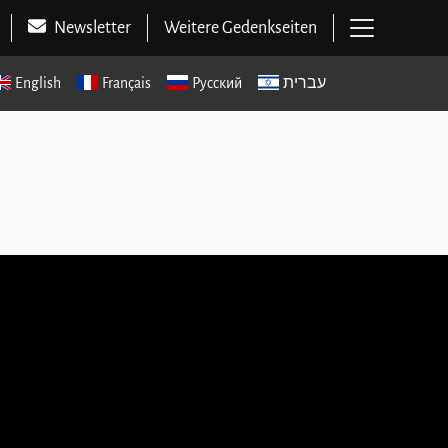
Hauptme
Newsletter
Weitere Gedenkseiten
English
Français
Русский
עברית