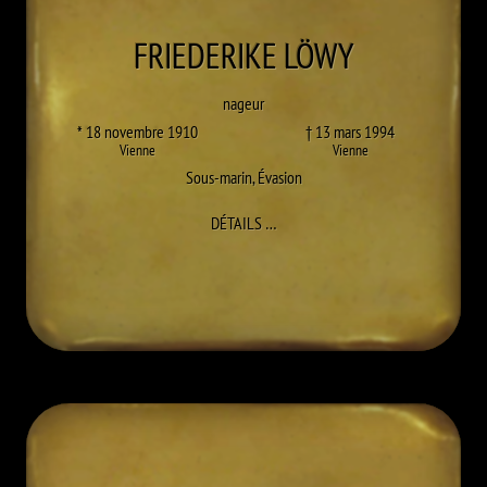
FRIEDERIKE
LÖWY
nageur
* 18 novembre 1910
† 13 mars 1994
Vienne
Vienne
Sous-marin
,
Évasion
À FRIEDERIKE LÖWY
DÉTAILS
…