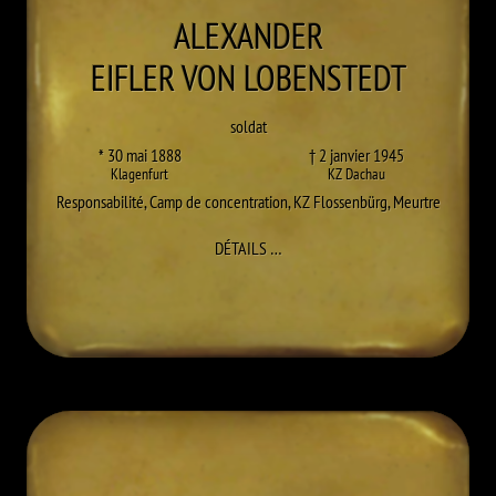
ALEXANDER
EIFLER VON LOBENSTEDT
soldat
* 30 mai 1888
† 2 janvier 1945
Klagenfurt
KZ Dachau
Responsabilité
,
Camp de concentration
,
KZ Flossenbürg
,
Meurtre
À ALEXANDER EIFLER VON LOBEN
DÉTAILS
…