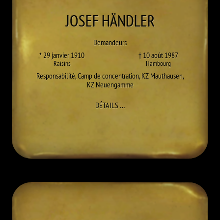
JOSEF
HÄNDLER
Demandeurs
* 29 janvier 1910
† 10 août 1987
Raisins
Hambourg
Responsabilité
,
Camp de concentration
,
KZ Mauthausen
,
KZ Neuengamme
À JOSEF HÄNDLER
DÉTAILS
…