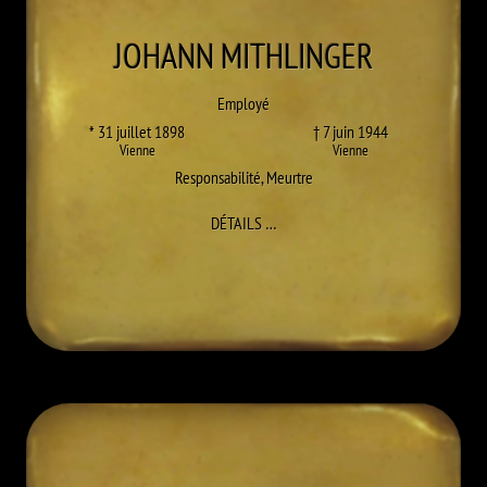
JOHANN
MITHLINGER
Employé
* 31 juillet 1898
† 7 juin 1944
Vienne
Vienne
Responsabilité
,
Meurtre
À JOHANN MITHLINGER
DÉTAILS
…