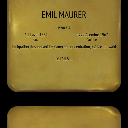
EMIL
MAURER
Avocats
* 11 avril 1884
† 22 décembre 1967
Cue
Vienne
Emigration
,
Responsabilité
,
Camp de concentration
,
KZ Buchenwald
À EMIL MAURER
DÉTAILS
…