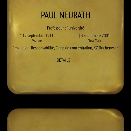
PAUL
NEURATH
Professeur d ' université
* 12 septembre 1911
† 3 septembre 2001
Vienne
New York
Emigration
,
Responsabilité
,
Camp de concentration
,
KZ Buchenwald
À PAUL NEURATH
DÉTAILS
…