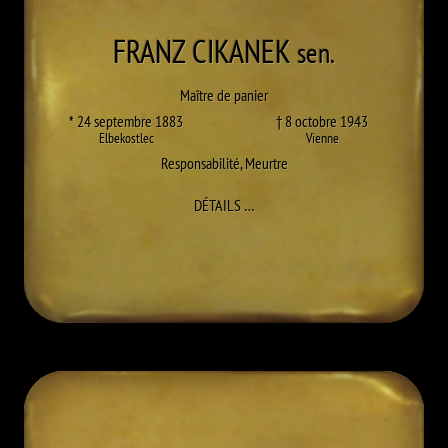
FRANZ
CIKANEK
sen.
Maître de panier
* 24 septembre 1883
† 8 octobre 1943
Elbekostlec
Vienne
Responsabilité
,
Meurtre
À FRANZ CIKANEK SEN.
DÉTAILS
…