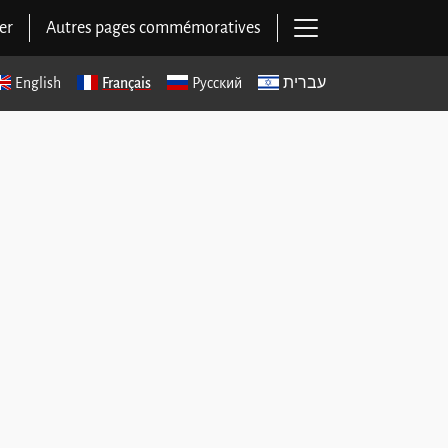
Ouvrir la navigat
er
Autres pages commémoratives
English
Français
Русский
עברית