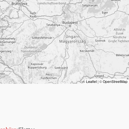
Leaflet
|
©
OpenStreetMap