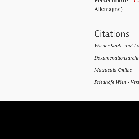
Persécution:
C
Allemagne)
Citations
Wiener Stadt- und L
Dokumenationsarchiv
Matrucula Online
Friedhöfe Wien - Ver