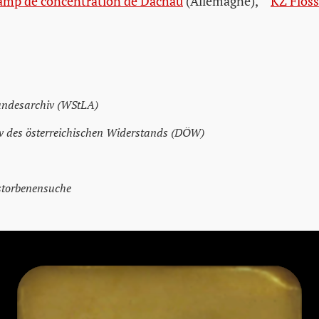
amp de concentration de Dachau
(Allemagne)
,
KZ Flos
andesarchiv (WStLA)
 des österreichischen Widerstands (DÖW)
storbenensuche