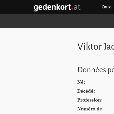
Aller au contenu principal
Aller à la navigation principale
Aller aux liens rapides
Carte
GEDENKORT - ACCUEIL
Viktor J
Données pe
Né:
Décédé:
Profession:
Numéro de