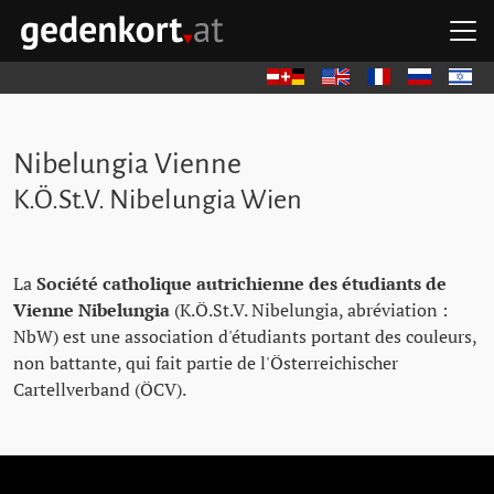
Aller au contenu principal
Aller à la navigation principale
Aller aux liens rapides
O
GEDENKORT - ACCUEIL
Deutsch
English
Français
Русский
עברית
Nibelungia Vienne
K.Ö.St.V. Nibelungia Wien
La
Société catholique autrichienne des étudiants de
Vienne Nibelungia
(K.Ö.St.V. Nibelungia, abréviation :
NbW) est une association d'étudiants portant des couleurs,
non battante, qui fait partie de l'Österreichischer
Cartellverband (ÖCV).
Passer les pavés de mémoire