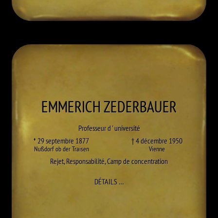
EMMERICH
ZEDERBAUER
Professeur d ' université
* 29 septembre 1877
† 4 décembre 1950
Nußdorf ob der Traisen
Vienne
Rejet
,
Responsabilité
,
Camp de concentration
À EMMERICH ZEDERBAUER
DÉTAILS
…