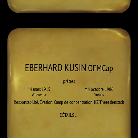
EBERHARD
KUSIN
OFMCap
prêtres
* 4 mars 1915
† 4 octobre 1986
Witkowitz
Vienne
Responsabilité
,
Évasion
,
Camp de concentration
,
KZ Theresienstadt
À EBERHARD (JOSEF) KUSIN
DÉTAILS
…