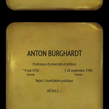
ANTON
BURGHARDT
Professeur d'université et éditeur
* 9 mai 1910
† 28 septembre 1980
Vienne
Vienne
Rejet
,
L'humiliation publique
À ANTON BURGHARDT
DÉTAILS
…