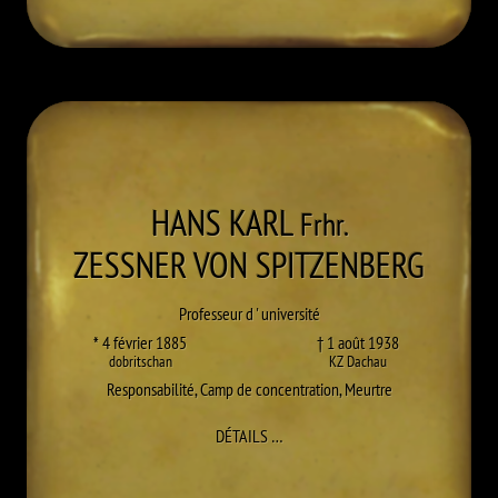
HANS KARL
Frhr.
ZESSNER VON SPITZENBERG
Professeur d ' université
* 4 février 1885
† 1 août 1938
dobritschan
KZ Dachau
Responsabilité
,
Camp de concentration
,
Meurtre
À HANS KARL ZESSNER VON SPITZ
DÉTAILS
…