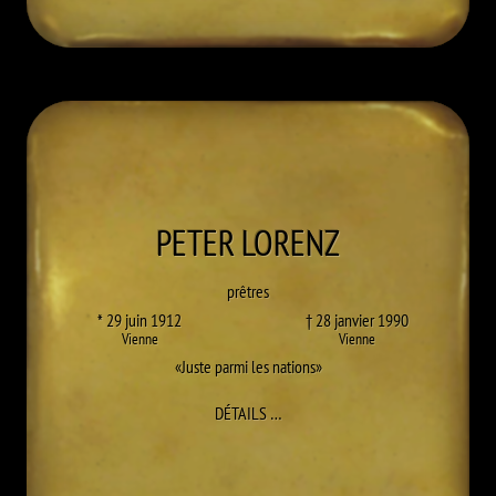
PETER
LORENZ
prêtres
* 29 juin 1912
† 28 janvier 1990
Vienne
Vienne
Juste parmi les nations
À PETER LORENZ
DÉTAILS
…