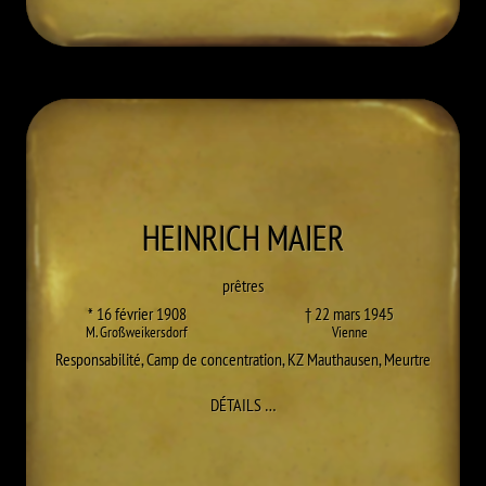
HEINRICH
MAIER
prêtres
* 16 février 1908
† 22 mars 1945
M. Großweikersdorf
Vienne
Responsabilité
,
Camp de concentration
,
KZ Mauthausen
,
Meurtre
À HEINRICH MAIER
DÉTAILS
…