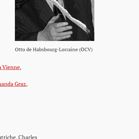
Otto de Habsbourg-Lorraine (ÖCV)
a Vienne
,
nanda Graz
,
triche, Charles