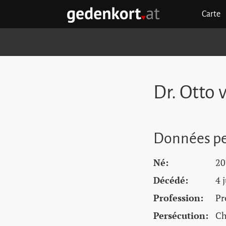
Aller au contenu principal
Aller à la navigation principale
Aller aux liens rapides
Carte
GEDENKORT - ACCUEIL
Dr. Otto
Données pe
Né:
20
Décédé:
4 
Profession:
Pr
Persécution:
Ch