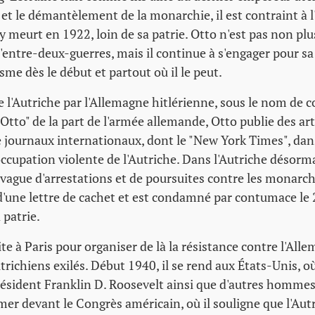
 et le démantèlement de la monarchie, il est contraint à l'
y meurt en 1922, loin de sa patrie. Otto n'est pas non plu
'entre-deux-guerres, mais il continue à s'engager pour sa
sme dès le début et partout où il le peut.
e l'Autriche par l'Allemagne hitlérienne, sous le nom de 
l Otto" de la part de l'armée allemande, Otto publie des ar
 journaux internationaux, dont le "New York Times", dans
occupation violente de l'Autriche. Dans l'Autriche désorm
vague d'arrestations et de poursuites contre les monarchi
d'une lettre de cachet et est condamné par contumace le 
 patrie.
te à Paris pour organiser de là la résistance contre l'All
richiens exilés. Début 1940, il se rend aux États-Unis, où
résident Franklin D. Roosevelt ainsi que d'autres hommes
er devant le Congrès américain, où il souligne que l'Autr