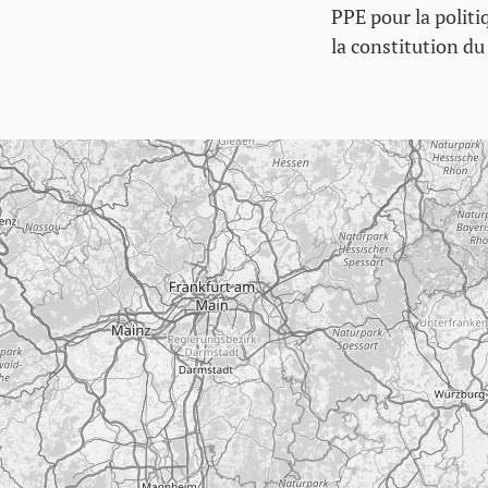
PPE pour la politi
la constitution d
Passer la carte