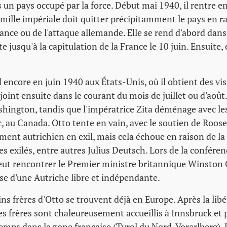
un pays occupé par la force. Début mai 1940, il rentre e
famille impériale doit quitter précipitamment le pays en r
nce ou de l'attaque allemande. Elle se rend d'abord dans 
te jusqu'à la capitulation de la France le 10 juin. Ensuite, 
d encore en juin 1940 aux États-Unis, où il obtient des vis
rejoint ensuite dans le courant du mois de juillet ou d'août
hington, tandis que l'impératrice Zita déménage avec les
 au Canada. Otto tente en vain, avec le soutien de Roose
ent autrichien en exil, mais cela échoue en raison de la
 exilés, entre autres Julius Deutsch. Lors de la confére
eut rencontrer le Premier ministre britannique Winston C
se d'une Autriche libre et indépendante.
ns frères d'Otto se trouvent déjà en Europe. Après la lib
ses frères sont chaleureusement accueillis à Innsbruck et
mps dans la zone française (Tyrol du Nord, Vorarlberg). 