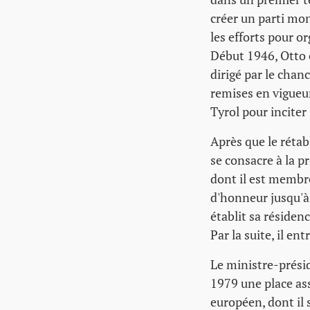
créer un parti mo
les efforts pour o
Début 1946, Otto 
dirigé par le chan
remises en vigueur
Tyrol pour inciter 
Après que le réta
se consacre à la 
dont il est membre
d'honneur jusqu'à 
établit sa résiden
Par la suite, il e
Le ministre-présid
1979 une place ass
européen, dont il 