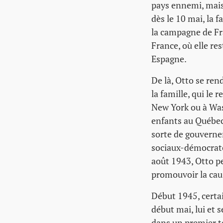
pays ennemi, mais 
dès le 10 mai, la 
la campagne de Fra
France, où elle res
Espagne.
De là, Otto se ren
la famille, qui le 
New York ou à Was
enfants au Québec,
sorte de gouvernem
sociaux-démocrates
août 1943, Otto p
promouvoir la cau
Début 1945, certai
début mai, lui et 
dans un premier te