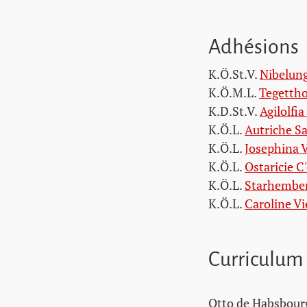
Adhésions
K.Ö.St.V.
Nibelung
K.Ö.M.L.
Tegettho
K.D.St.V.
Agilolfia
K.Ö.L.
Autriche S
K.Ö.L.
Josephina 
K.Ö.L.
Ostaricie C'
K.Ö.L.
Starhembe
K.Ö.L.
Caroline V
Curriculum
Otto de Habsbourg