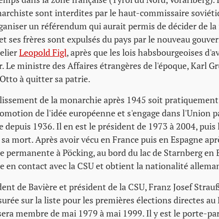
narchiste sont interdites par le haut-commissaire sovié
rganiser un référendum qui aurait permis de décider de la 
et ses frères sont expulsés du pays par le nouveau gouve
celier
Leopold Figl
, après que les lois habsbourgeoises d'a
. Le ministre des Affaires étrangères de l'époque, Karl Gr
Otto à quitter sa patrie.
blissement de la monarchie après 1945 soit pratiquement 
promotion de l'idée européenne et s'engage dans l'Union
 depuis 1936. Il en est le président de 1973 à 2004, puis 
sa mort. Après avoir vécu en France puis en Espagne après
ce permanente à Pöcking, au bord du lac de Starnberg en 
ntre en contact avec la CSU et obtient la nationalité allem
ent de Bavière et président de la CSU, Franz Josef Strauß
urée sur la liste pour les premières élections directes a
sera membre de mai 1979 à mai 1999. Il y est le porte-pa