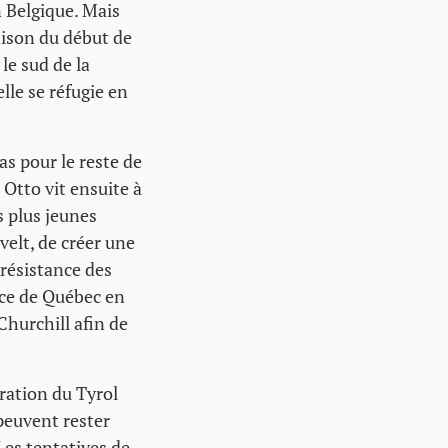
n Belgique. Mais
aison du début de
le sud de la
elle se réfugie en
as pour le reste de
. Otto vit ensuite à
 plus jeunes
velt, de créer une
 résistance des
nce de Québec en
hurchill afin de
ération du Tyrol
 peuvent rester
Les tentatives de