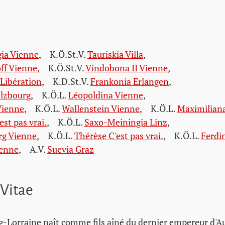
ia Vienne
,
K.Ö.St.V.
Tauriskia Villa
,
ff Vienne
,
K.Ö.St.V.
Vindobona II Vienne
,
 Libération
,
K.D.St.V.
Frankonia Erlangen
,
alzbourg
,
K.Ö.L.
Léopoldina Vienne
,
Vienne
,
K.Ö.L.
Wallenstein Vienne
,
K.Ö.L.
Maximilian
est pas vrai.
,
K.Ö.L.
Saxo-Meiningia Linz
,
rg Vienne
,
K.Ö.L.
Thérèse C'est pas vrai.
,
K.Ö.L.
Ferdi
ienne
,
A.V.
Suevia Graz
 Vitae
-Lorraine naît comme fils aîné du dernier empereur d'Au