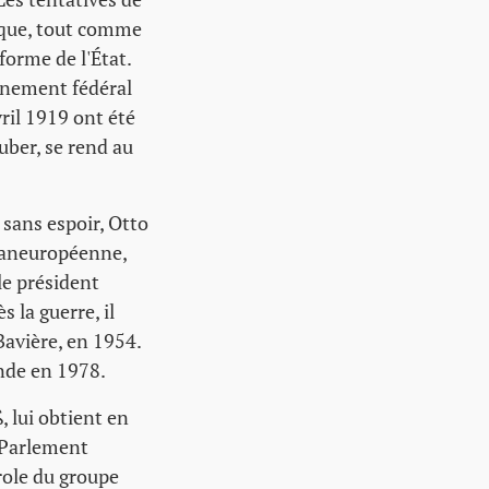
tique, tout comme
forme de l'État.
rnement fédéral
vril 1919 ont été
uber, se rend au
sans espoir, Otto
 paneuropéenne,
le président
 la guerre, il
Bavière, en 1954.
ande en 1978.
, lui obtient en
u Parlement
role du groupe