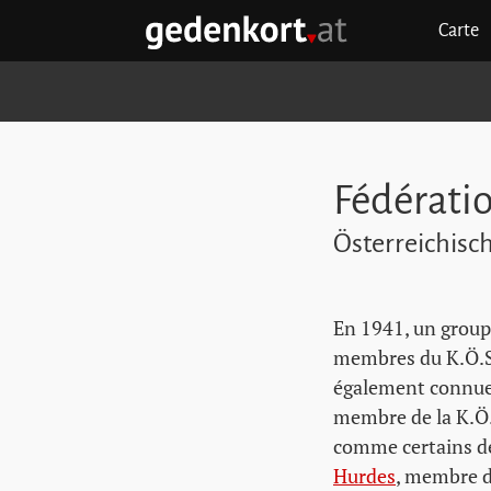
Aller au contenu principal
Aller à la navigation principale
Aller aux liens rapides
Carte
GEDENKORT - ACCUEIL
Fédératio
Österreichis
En 1941, un group
membres du K.Ö.S
également connue
membre de la K.Ö.S
comme certains de 
Hurdes
, membre d