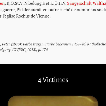
ien
, K.Ö.St.V. Nibelungia et K.Ö.H.V.
Sängerschaft Waltha
la guerre, Pichler aurait en outre caché de nombreux sold
s l'église Rochus de Vienne.
, Peter (2013): Farbe tragen, Farbe bekennen 1938–45. Katholische
lgung. (ÖVfStG, 2013), p. 176.
4 Victimes