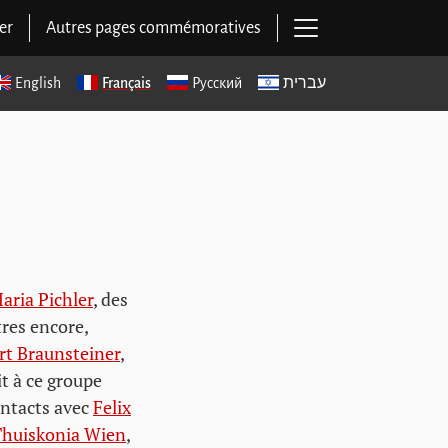
Ouvrir la navigat
er
Autres pages commémoratives
English
Français
Русский
עברית
aria Pichler
, des
tres encore,
rt Braunsteiner
,
t à ce groupe
ontacts avec
Felix
huiskonia Wien
,