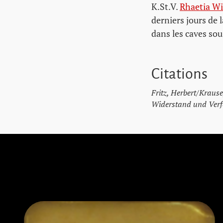
K.St.V.
Rhaetia W
derniers jours de 
dans les caves sou
Citations
Fritz, Herbert/Krause
Widerstand und Verfo
Passer les pavés de mémoire