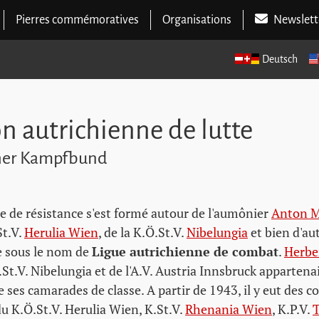
Pierres commémoratives
Organisations
Newslett
Deutsch
n autrichienne de lutte
cher Kampfbund
e de résistance s'est formé autour de l'aumônier
Anton M
t.V.
Herulia Wien
, de la K.Ö.St.V.
Nibelungia
et bien d'au
 sous le nom de
Ligue autrichienne de combat
.
Herbe
t.V. Nibelungia et de l'A.V. Austria Innsbruck appartenai
ses camarades de classe. A partir de 1943, il y eut des c
u K.Ö.St.V. Herulia Wien, K.St.V.
Rhenania Wien
, K.P.V.
T