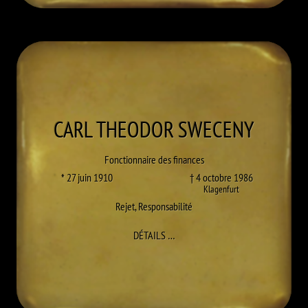
CARL THEODOR
SWECENY
Fonctionnaire des finances
* 27 juin 1910
† 4 octobre 1986
Klagenfurt
Rejet
,
Responsabilité
À CARL THEODOR SWECENY
DÉTAILS
…