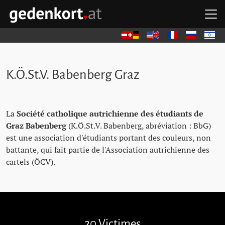
Aller au contenu principal
Aller à la navigation principale
Aller aux liens rapides
O
GEDENKORT - ACCUEIL
Deutsch
English
Français
Русский
עברית
K.Ö.St.V. Babenberg Graz
La
Société catholique autrichienne des étudiants de
Graz Babenberg
(K.Ö.St.V. Babenberg, abréviation : BbG)
est une association d'étudiants portant des couleurs, non
battante, qui fait partie de l'Association autrichienne des
cartels (ÖCV).
Passer les pavés de mémoire
20 Victimes