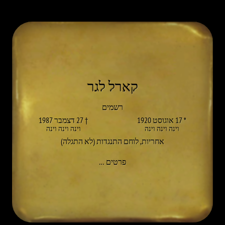
קארל לגר
רשמים
* 17 אוגוסט 1920
† 27 דצמבר 1987
וינה וינה וינה
וינה וינה וינה
אחריות
,
לוחם התנגדות (לא התגלה)
אל KARL LAGER
פרטים
…