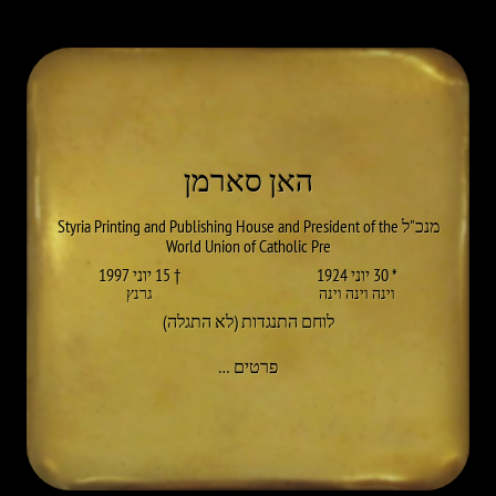
האן סארמן
מנכ"ל Styria Printing and Publishing House and President of the
World Union of Catholic Pre
* 30 יוני 1924
† 15 יוני 1997
וינה וינה וינה
גרנץ
לוחם התנגדות (לא התגלה)
אל HANNS SASSMANN
פרטים
…