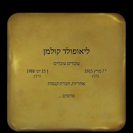
ליאופולד קולמן
עובדים עובדים
* 7 מרץ 1915
† 15 יוני 1988
גרנץ
גרנץ
אחריות
,
חברת קנסות
אל LEOPOLD KOLLMANN
פרטים
…