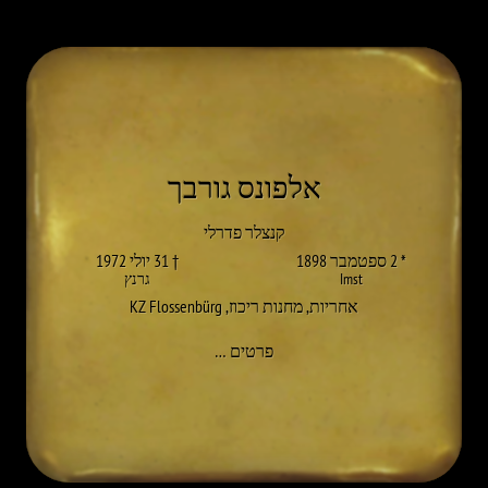
אלפונס גורבך
קנצלר פדרלי
* 2 ספטמבר 1898
† 31 יולי 1972
Imst
גרנץ
אחריות
,
מחנות ריכוז
,
KZ Flossenbürg
אל ALFONS GORBACH
פרטים
…