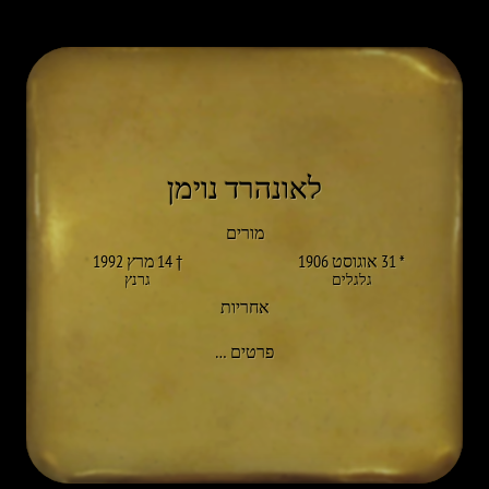
לאונהרד נוימן
מורים
* 31 אוגוסט 1906
† 14 מרץ 1992
גלגלים
גרנץ
אחריות
אל LEONHARD NEUMANN
פרטים
…