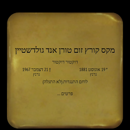
מקס קורץ זום טורן אנד גולדשטיין
דוקטור דוקטור
* 19 אוגוסט 1881
† 21 דצמבר 1967
גרנץ
גרנץ
לוחם התנגדות (לא התגלה)
אל MAX KURZ ZUM THURN UND GOLDENSTEIN
פרטים
…