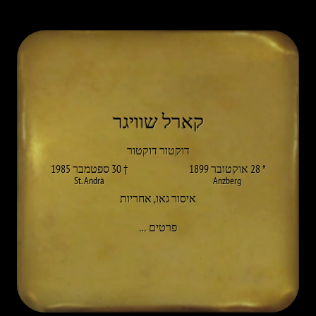
קארל שוויגר
דוקטור דוקטור
* 28 אוקטובר 1899
† 30 ספטמבר 1985
St. Andrä
Anzberg
איסור גאו
,
אחריות
אל KARL SCHWEIGER
פרטים
…