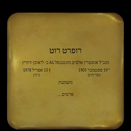
רופרט רוט
מנכ"ל אוסטרין אלפים מונטנגסל AG ב- ליאובן-דווויץ
* 19 ספטמבר 1903
† 13 אפריל 1978
כפר חום
גרנץ
משמעת
אל RUPERT ROTH
פרטים
…