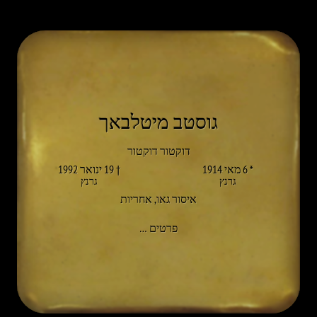
גוסטב מיטלבאך
דוקטור דוקטור
* 6 מאי 1914
† 19 ינואר 1992
גרנץ
גרנץ
איסור גאו
,
אחריות
אל GUSTAV MITTELBACH
פרטים
…