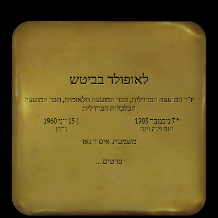
לאופולד בביטש
יו"ר המועצה הפדרלית, חבר המועצה הלאומית, חבר המועצה
הכלכלית הפדרלית
* 7 נובמבר 1903
† 15 יוני 1960
וינה וינה וינה
גרנץ
משמעת
,
איסור גאו
אל LEOPOLD BABITSCH
פרטים
…