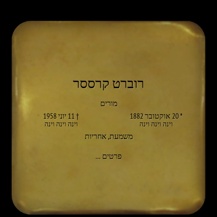
רוברט קרססר
מורים
* 20 אוקטובר 1882
† 11 יוני 1958
וינה וינה וינה
וינה וינה וינה
משמעת
,
אחריות
אל ROBERT KRASSER
פרטים
…