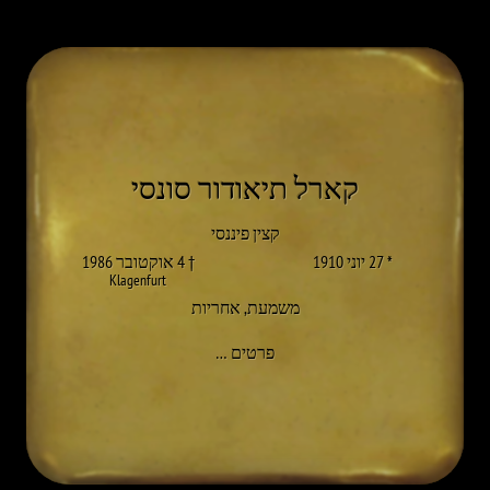
קארל תיאודור סונסי
קצין פיננסי
* 27 יוני 1910
† 4 אוקטובר 1986
Klagenfurt
משמעת
,
אחריות
אל CARL THEODOR SWECENY
פרטים
…