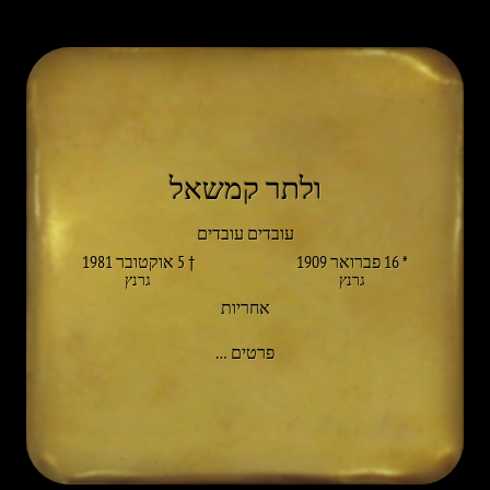
ולתר קמשאל
עובדים עובדים
* 16 פברואר 1909
† 5 אוקטובר 1981
גרנץ
גרנץ
אחריות
אל WALTHER KAMSCHAL
פרטים
…