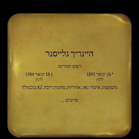
היינריך גלייסנר
ראש המדינה
* 26 ינואר 1893
† 18 ינואר 1984
לינץ
לינץ
משמעת
,
איסור גאו
,
אחריות
,
מחנות ריכוז
,
KZ בוכנוולד
אל HEINRICH GLEISSNER
פרטים
…