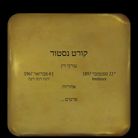
קורט נסטור
עורכי דין
* 22 ספטמבר 1897
† 4 פברואר 1967
Innsbruck
וינה וינה וינה
אחריות
אל KURT NESTOR
פרטים
…