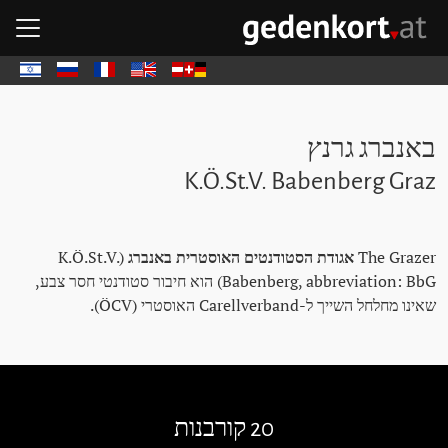
דל
דל
ד
פת
GEDENKOR - דף הבית
Deutsch
English
Français
Русский
עבר
באנברג גרנץ
K.Ö.St.V. Babenberg Graz
The Grazer
אגודת הסטודנטים האוסטרית באנברג
(K.Ö.St.V.
Babenberg, abbreviation: BbG) הוא חיבור סטודנטי חסר צבע,
שאינו מחלחל השייך ל-Carellverband האוסטרי (ÖCV).
לג על אבני נגף
20 קורבנות