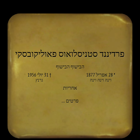
פרדיננד סטניסלואוס פאוליקובסקי
הבישוף הבישוף
* 28 אפריל 1877
† 31 יולי 1956
וינה וינה וינה
גרנץ
אחריות
אל FERDINAND STANISLAUS PAWLIKOWSKI
פרטים
…