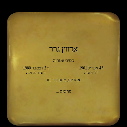
אדווין גרר
פסיכיאטריה
* 4 אפריל 1901
† 2 דצמבר 1980
רדיולוגיה
וינה וינה וינה
אחריות
,
מחנות ריכוז
אל EDWIN GRABHERR
פרטים
…