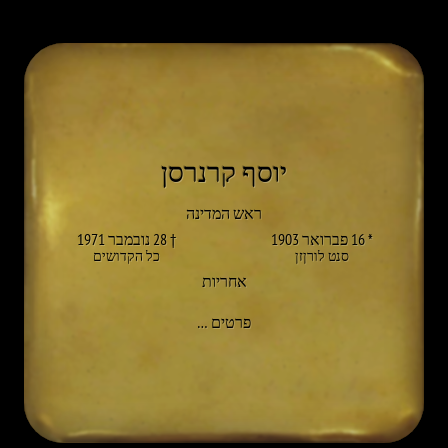
יוסף קרנרסן
ראש המדינה
* 16 פברואר 1903
† 28 נובמבר 1971
סנט לורןזן
כל הקדושים
אחריות
אל JOSEF KRAINER SEN.
פרטים
…