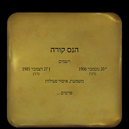
הנס קורה
רשמים
* 20 נובמבר 1906
† 27 דצמבר 1985
גרנין
גרנץ
משמעת
,
איסור פעילות
אל HANS KOREN
פרטים
…