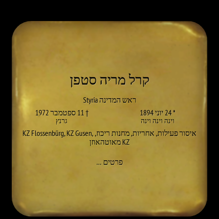
קרל מריה סטפן
ראש המדינה Styria
* 24 יוני 1894
† 11 ספטמבר 1972
וינה וינה וינה
גרנץ
איסור פעילות
,
אחריות
,
מחנות ריכוז
,
,
KZ Gusen
,
KZ Flossenbürg
KZ מאוטהאוזן
אל KARL MARIA STEPAN
פרטים
…