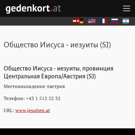
Перейти к содержимому
Перейти к навигации
Перейти к быстрым ссылкам
О
GEDENKORT - ГЛАВНАЯ
Deutsch
English
Français
Русский
עברית
Общество Иисуса - иезуиты (SJ)
Общество Иисуса - иезуиты, провинция
Центральная Европа/Австрия (SJ)
Местонахождение Австрия
Телефон: +43 1 512 52 32
URL:
www.jesuiten.at
Пропустить камни преткновения