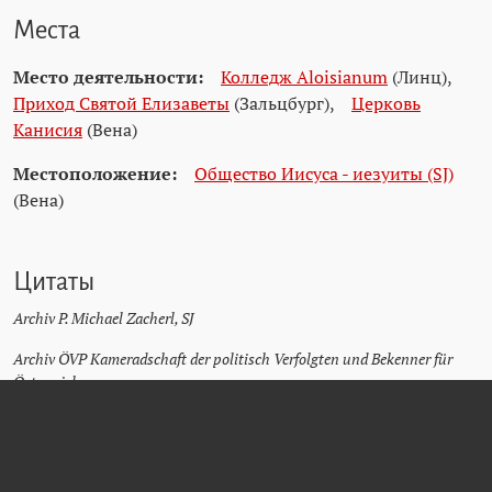
Места
Место деятельности:
Колледж Aloisianum
(Линц)
,
Приход Святой Елизаветы
(Зальцбург)
,
Церковь
Канисия
(Вена)
Местоположение:
Общество Иисуса - иезуиты (SJ)
(Вена)
Цитаты
Archiv P. Michael Zacherl, SJ
Archiv ÖVP Kameradschaft der politisch Verfolgten und Bekenner für
Österreich