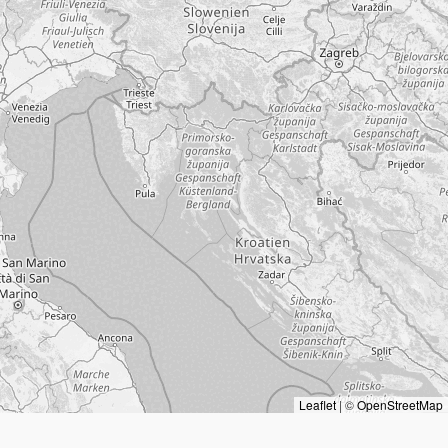
Leaflet
|
©
OpenStreetMap