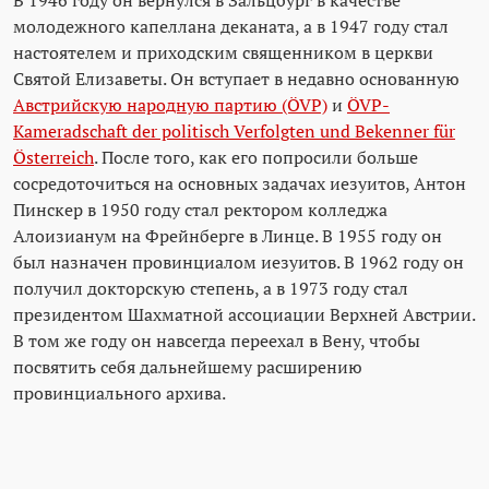
В 1946 году он вернулся в Зальцбург в качестве
молодежного капеллана деканата, а в 1947 году стал
настоятелем и приходским священником в церкви
Святой Елизаветы. Он вступает в недавно основанную
Австрийскую народную партию (ÖVP)
и
ÖVP-
Kameradschaft der politisch Verfolgten und Bekenner für
Österreich
. После того, как его попросили больше
сосредоточиться на основных задачах иезуитов, Антон
Пинскер в 1950 году стал ректором колледжа
Алоизианум на Фрейнберге в Линце. В 1955 году он
был назначен провинциалом иезуитов. В 1962 году он
получил докторскую степень, а в 1973 году стал
президентом Шахматной ассоциации Верхней Австрии.
В том же году он навсегда переехал в Вену, чтобы
посвятить себя дальнейшему расширению
провинциального архива.