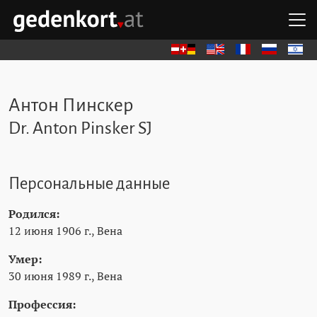
Перейти к содержимому
Перейти к навигации
Перейти к быстрым ссылкам
О
GEDENKORT - ГЛАВНАЯ
Deutsch
English
Français
Русский
עברית
Антон Пинскер
Dr. Anton Pinsker SJ
Персональные данные
Родился:
12 июня 1906 г., Вена
Умер:
30 июня 1989 г., Вена
Профессия: