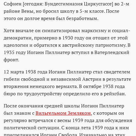
Софиен [сегодня: Бундесгимназия Циркусгассе] во 2-м
районе Вены, но бросил школу в 5-м классе. После
этого он долгое время был безработным.
Хотя вначале он симпатизировал марксизму и социал-
демократии, примерно в 1930 году он отошел от этой
идеологии и обратился к австрийскому патриотизму. В
1935 году Иоганн Пиллиатер вступил в Ватерлендский
фронт.
12 марта 1938 года Иоганн Пиллиатер стал свидетелем
гибели свободной и независимой Австрии в результате
вторжения немецкого вермахта. В октябре 1938 года
бюро по трудоустройству определило его в рейхсбан.
После окончания средней школы Иоганн Пиллиатер
был знаком с
Вильгельмом Земляком
, с которым он
регулярно встречался с весны 1939 года для обсуждения
политической ситуации. С конца лета 1939 года к ним
присоединился Иоганн Свобода. Изначально на этих