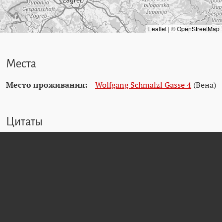
Leaflet
|
©
OpenStreetMap
Места
Место проживания:
Wolfgang Schmalzl Gasse 4
(Вена)
Цитаты
Wiener Stadt- und Landesarchiv (WStLA)
Dokumentationsarchiv des österreichischen Widerstands (DÖW)
Matricula Online
Friedhöfe Wien - Verstorbenensuche