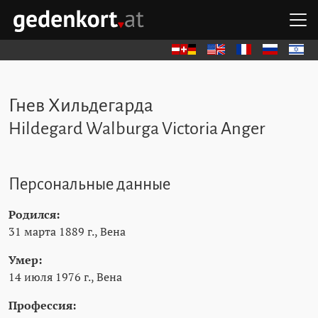
Перейти к содержимому
Перейти к навигации
Перейти к быстрым ссылкам
О
GEDENKORT - ГЛАВНАЯ
Deutsch
English
Français
Русский
עברית
Гнев Хильдегарда
Hildegard Walburga Victoria Anger
Персональные данные
Родился:
31 марта 1889 г., Вена
Умер:
14 июля 1976 г., Вена
Профессия: