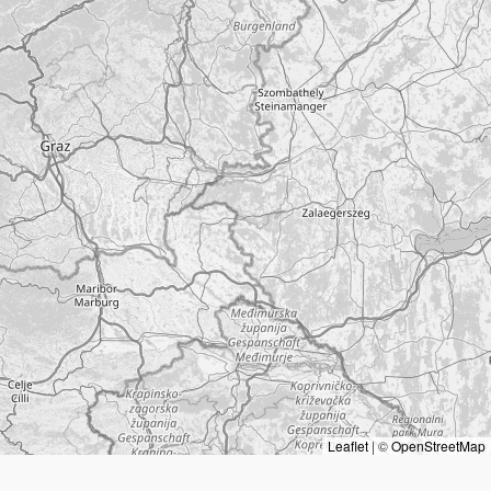
Leaflet
|
©
OpenStreetMap