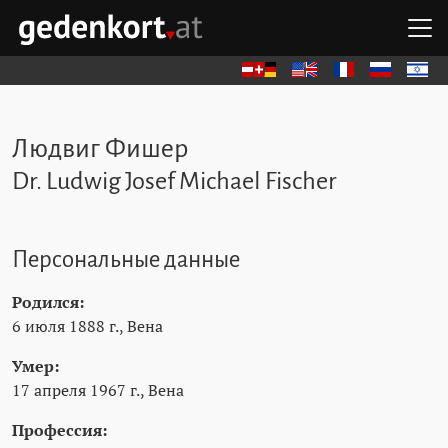
Перейти к содержимому
Перейти к навигации
Перейти к быстрым ссылкам
О
GEDENKORT - ГЛАВНАЯ
Deutsch
English
Français
Русский
עברית
Людвиг Фишер
Dr. Ludwig Josef Michael Fischer
Персональные данные
Родился:
6 июля 1888 г., Вена
Умер:
17 апреля 1967 г., Вена
Профессия: