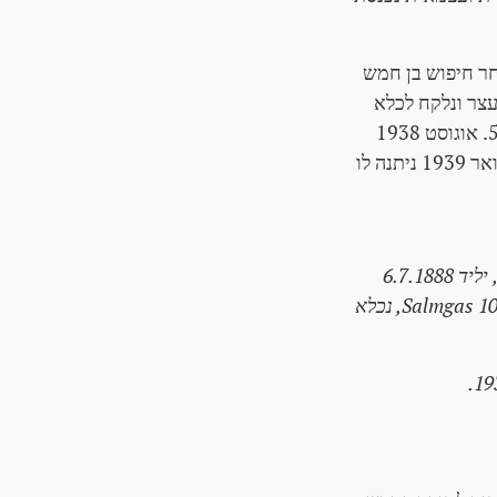
 לאחר חיפוש בן חמש
 הוא נעצר ונלקח לכלא
המשטרה רוסאוורלאנד. משם הוא יהיה ב-26. יוני 1938 הועבר ל-Landesgericht I ו- 5. אוגוסט 1938
שוחרר. ב-1 באוגוסט 1938 פיטוריו מן הפיטורים המוסד לביטוח תאונות בכוח. רק בפברואר 1939 ניתנה לו
על פי מכתב התאחדות הביטוח של NS-Legal מיום 29.5.1940, ד"ר לודוויג פישר, יליד 6.7.1888
בווינה, היה גורם רשמי של סוכנות הביטוח הסוציאלי וינה, בווינה, בווינה. 3. Salmgas 10 wht, נכלא