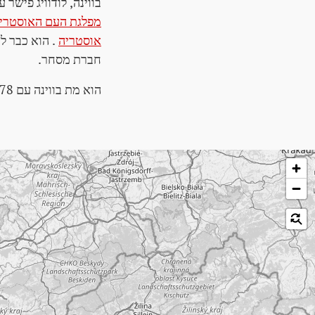
בווינה, לודוויג פישר עד לשח
מפלגת העם האוסטרית (P
אוסטריה
. הוא כבר ל
חברת מסחר.
הוא מת בווינה עם 78 שנים.
לג על המפה