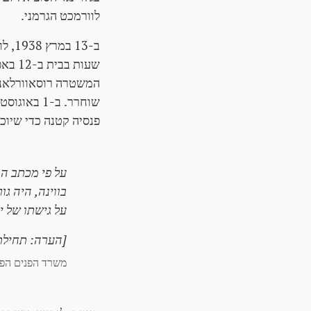
לוורמכט הגרמני.
ב-13
פנסיה קטנה כדי שיוכ
על גישתו של יריבו ממאי ע
[הערה: תחילת תק
משרד הפנים הפדרלי של 6 