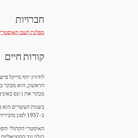
חברויות
מפלגת העם האוסטרי
קורות חיים
לודוויג יוזף מייקל פי
מבקר את ג'ונס באוניבר
בשנות העשרים הוא עו
ב-1937 לסגן מזכירות [היום: סגן המזכיר הכללי]. הוא מרים ומקים משפחה.
האוסטרי הקתולי והפט