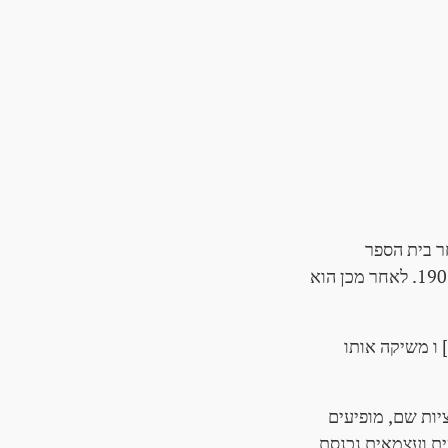
חר בית הספר
הראשון, הוא מבקר ב- Schottengymnasium ב-1. מחוז וינה, שבו הוא מצטנן בשנת 1907. לאחר מכן הוא
 ו משיקה אותו
יות שם, מופיעים
 אוסטריה החופשית ועצמאית נכנסת