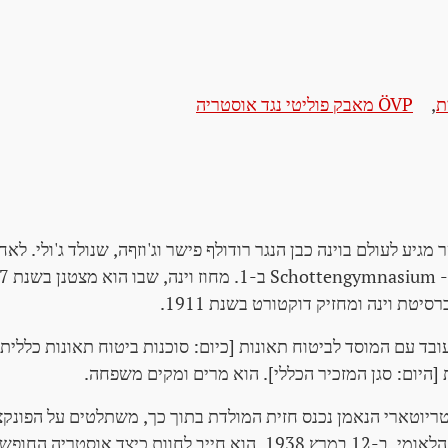
ת
,
ÖVP מאבק פוליטי נגד אוסטריה
שר מגיע לעולם בוינה כבן הנגר רודולף פישר וג'וזףה, שנולד ג'ולי. לא
סיטת וינה ומחזיק דוקטורט בשנת 1911.
בד עם המוסד לביטוח תאונות [כיום: סוכנות ביטוח תאונות כללית]
ריוטארי הנאמן נכנס חזית המולדת בתוך כך, משתלטים על הפונקצ
בגלוי נגד הסוציאליזם הלאומי. ב-12 במרץ 1938, הוא חייב לחוות כיצד