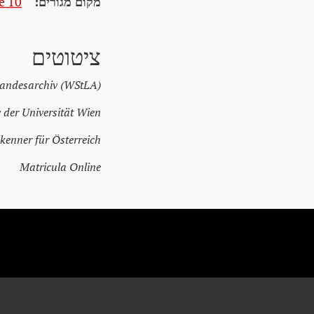
מקום מגורים:
e 10
ציטוטים
Landesarchiv (WStLA)
 der Universität Wien
kenner für Österreich
Matricula Online