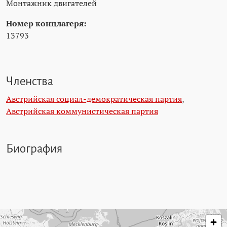
Монтажник двигателей
Номер концлагеря:
13793
Членства
Австрийская социал-демократическая партия
,
Австрийская коммунистическая партия
Биография
Пропустить карту