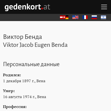
Перейти к содержимому
Перейти к навигации
Перейти к быстрым ссылкам
О
GEDENKORT - ГЛАВНАЯ
Deutsch
English
Français
Русский
עברית
Виктор Бенда
Viktor Jacob Eugen Benda
Персональные данные
Родился:
1 декабря 1897 г., Вена
Умер:
16 августа 1974 г., Вена
Профессия: