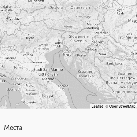
Leaflet
|
©
OpenStreetMap
Места