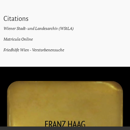
Citations
Wiener Stadt- und Landesarchiv (WStLA)
Matricula Online
Friedhöfe Wien - Verstorbenensuche
FRANZ
HAAG