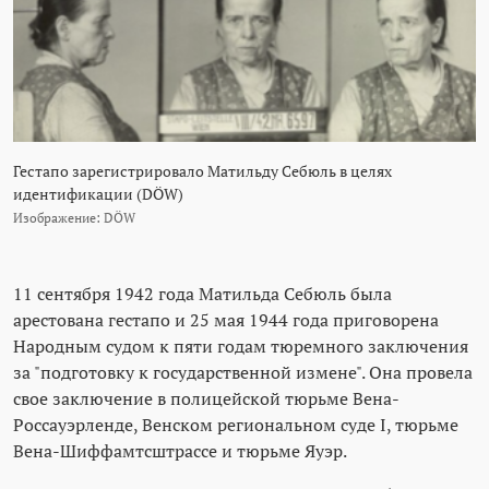
Гестапо зарегистрировало Матильду Себюль в целях
идентификации (DÖW)
Изображение: DÖW
11 сентября 1942 года Матильда Себюль была
арестована гестапо и 25 мая 1944 года приговорена
Народным судом к пяти годам тюремного заключения
за "подготовку к государственной измене". Она провела
свое заключение в полицейской тюрьме Вена-
Россауэрленде, Венском региональном суде I, тюрьме
Вена-Шиффамтсштрассе и тюрьме Яуэр.