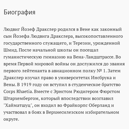
Биография
Людвиг Йозеф Дракслер родился в Вене как законный
сын Йозефа Людвига Дракслера, высокопоставленного
государственного служащего, и Терезии, урожденной
Шмид. После начальной школы он посещал
гуманистическую гимназию на Вена-Ландштрассе. Во
время Первой мировой войны он дослужился до звания
первого лейтенанта в авиационном полку № 1. Затем
Дракслер изучал право в университетах Инсбрука и
Вены. В 1919 году он вступил в студенческое братство
Corps Rhaetia. Вместе с Эрнстом Рюдигером Фюрстом
Штархембергом, который впоследствии возглавил
"Хайматшуц", он входил во Фрайкорпс Оберланд и
участвовал в боях в Верхнесилезском избирательном
округе.