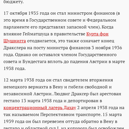
бюджету.
17 октября 1935 года он стал министром финансов (в
это время в Государственном совете и Федеральном
парламенте его представлял запасной член). Когда
влияние Гейматшуца в правительстве
Курта фон
Шушнигга
отодвигается, это также означает конец
Дракслера на посту министра финансов 3 ноября 1936
года. Однако он оставался членом Государственного
совета и Бундестага вплоть до падения Австрии в марте
1938 года.
12 марта 1938 года он стал свидетелем вторжения
немецкого вермахта в Вену и гибели свободной и
независимой Австрии. Людвиг Драксер был арестован
гестапо 13 марта 1938 года и депортирован в
концентрационный лагерь Дахау
2 апреля 1938 года на
так называемом Перспективном транспорте. 15 марта
1939 года он был перевезен оттуда обратно в Вену в
гестапо и областной суд I, из которого был освобожден