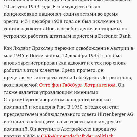
10 августа 1939 года. Его имущество было
конфисковано национал-социалистами во время
ареста, и 31 декабря 1938 года он был исключен из
списка адвокатов. После освобождения из тюрьмы он
устроился работать штатным юристом в Dresdner Bank.
Как Людвиг Дракслер пережил освобождение Австрии в
мае 1945 г. После войны, 12 декабря 1945 г., он был
вновь зарегистрирован как адвокат и с тех пор снова
работал в этом качестве. Среди прочего, он
представляет интересы семьи Габсбургов-Лотрингенов,
возглавляемой
Отто фон Габсбург-Лотрингеном
. Он
также является управляющим имениями
Стархембергов и юристом западногерманских
компаний и концерна Fiat. В 1950-х годах он стал
председателем наблюдательного совета Hirtenberger AG
и входил в наблюдательные советы многих других
компаний. Он вступил в Австрийскую народную
партию (ÖVP) и
ÖVP-Kameradschaft der politisch