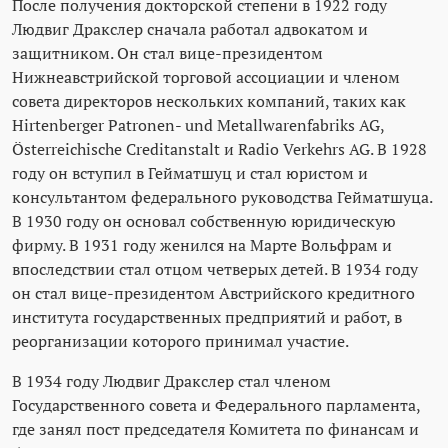
После получения докторской степени в 1922 году
Людвиг Дракслер сначала работал адвокатом и
защитником. Он стал вице-президентом
Нижнеавстрийской торговой ассоциации и членом
совета директоров нескольких компаний, таких как
Hirtenberger Patronen- und Metallwarenfabriks AG,
Österreichische Creditanstalt и Radio Verkehrs AG. В 1928
году он вступил в Гейматшуц и стал юристом и
консультантом федерального руководства Гейматшуца.
В 1930 году он основал собственную юридическую
фирму. В 1931 году женился на Марте Вольфрам и
впоследствии стал отцом четверых детей. В 1934 году
он стал вице-президентом Австрийского кредитного
института государственных предприятий и работ, в
реорганизации которого принимал участие.
В 1934 году Людвиг Дракслер стал членом
Государственного совета и Федерального парламента,
где занял пост председателя Комитета по финансам и