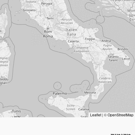
Leaflet
|
©
OpenStreetMap