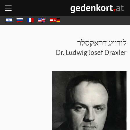
דל
דל
ד
פת
GEDENKOR - דף הבית
Deutsch
English
Français
Русский
עבר
לודוויג דראקסלר
Dr. Ludwig Josef Draxler