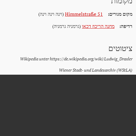
מקומות
מקום מגורים:
Himmelstraße 51
(וינה וינה וינה)
רדיפה:
מחנה הריכוז דכאו
(גרמניה גרמניה)
ציטוטים
Wikipedia unter https://de.wikipedia.org/wiki/Ludwig_Draxler
Wiener Stadt- und Landesarchiv (WStLA)
Dokumentationsarchiv des österreichischen Widerstands (DÖW)
Österreichische Nationalbibliothek (ÖNB)
ÖVP-Kameradschaft der politisch Verfolgten und Bekenner für
Österreich (KPV)