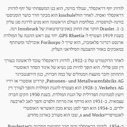
לודוויג יוזף דראקסלר, שנולד בווינה, הוא בנו המשפחתי של יוזף לודוויג
דראקסלר ואסיה. לאחר הוולksschule הוא מבקר חדר כושר הומניסטי
בווינה-לנדסטרה. במלחמת העולם הראשונה הוא מגיע לדרגת סגן עליון
ב-1. Draxler חוקר את החוק באוניברסיטאות של Innsbruck וינה.
בשנת 1919 הצטרף ל-GPS Rhaetia. יחד עם ראש ההגנה על המולדת
ארנסט רנדיגר פלאמברג, הוא שייך ל-Forikorps אוברלנד ומשתתף
במאבקים באזור ההצבעה הסילזיאני העליון.
לאחר הדוקטורט שלו ב-1922, לודוויג דראקסלר עובד לראשונה כעורך
דין ומגן פלילי. הוא הופך להיות סגן נשיא של איגוד הסחר האוסטרי
התחתון וחבר מועצת המנהלים של כמה חברות, כגון הירפנטברגר
Patronen- und Metallwarenfabriks AG, קרדיט אוסטרי או רדיו
Verkehrs AG. ב-1928 הוא מצטרף להגנת המולדת והופך לעורך דין
ויועץ למנהיגות הפדרלית של הגנת המולדת. בשנת 1930 הקים חברה
עצמאית. ב-1931 הוא מרחף את מרתה וולפרם והפך לאב לארבעה
ילדים. ב-1934 הוא הפך לסגן נשיא מכון האשראי האוסטרי
לאנטרפרייזs and Works, שבו הוא מעורב בארגון מחדש.
ב-1934, לודוויג דראקסלר יהיה חבר במועצת המדינה ובBundestag,