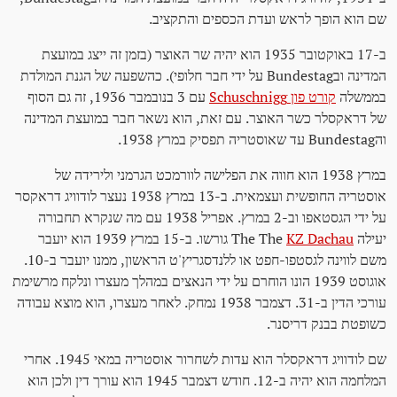
שם הוא הופך לראש ועדת הכספים והתקציב.
ב-17 באוקטובר 1935 הוא יהיה שר האוצר (בזמן זה ייצג במועצת
המדינה ובBundestag על ידי חבר חלופי). כהשפעה של הגנת המולדת
בממשלה
קורט פון Schuschnigg
עם 3 בנובמבר 1936, זה גם הסוף
של דראקסלר כשר האוצר. עם זאת, הוא נשאר חבר במועצת המדינה
והBundestag עד שאוסטריה תפסיק במרץ 1938.
במרץ 1938 הוא חווה את הפלישה לוורמכט הגרמני ולירידה של
אוסטריה החופשית ועצמאית. ב-13 במרץ 1938 נעצר לודוויג דראקסר
על ידי הגסטאפו וב-2 במרץ. אפריל 1938 עם מה שנקרא תחבורה
יעילה The The
KZ Dachau
גורשו. ב-15 במרץ 1939 הוא יועבר
משם לווינה לגסטפו-חפט או ללנדסגריץ'ט הראשון, ממנו יועבר ב-10.
אוגוסט 1939 הונו הוחרם על ידי הנאצים במהלך מעצרו ונלקח מרשימת
עורכי הדין ב-31. דצמבר 1938 נמחק. לאחר מעצרו, הוא מוצא עבודה
כשופטת בבנק דריסנר.
שם לודוויג דראקסלר הוא עדות לשחרור אוסטריה במאי 1945. אחרי
המלחמה הוא יהיה ב-12. חודש דצמבר 1945 הוא עורך דין ולכן הוא