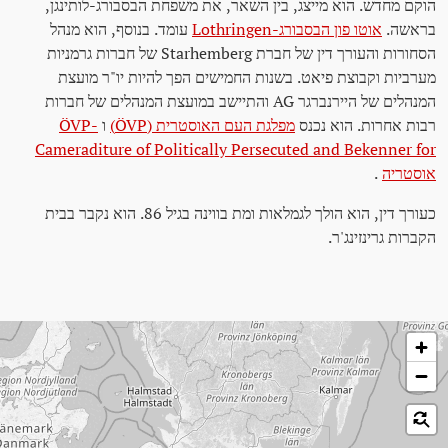
הוקם מחדש. הוא מייצג, בין השאר, את משפחת הבסבורג-לותינגן,
בראשה.
אוטו פון הבסבורג-Lothringen
עומד. בנוסף, הוא מנהל
הסחורות והעורך דין של חברת Starhemberg של חברות גרמניות
מערביות וקבוצת פיאט. בשנות החמישים הפך להיות יו"ר מועצת
המנהלים של היירנברגר AG והתיישב במועצת המנהלים של חברות
רבות אחרות. הוא נכנס
מפלגת העם האוסטרית (ÖVP)
ו
ÖVP-
Cameraditure of Politically Persecuted and Bekenner for
אוסטריה
.
כעורך דין, הוא הולך לגמלאות ומת בווינה בגיל 86. הוא נקבר בבית
הקברות גרינזינג'ר.
לג על המפה