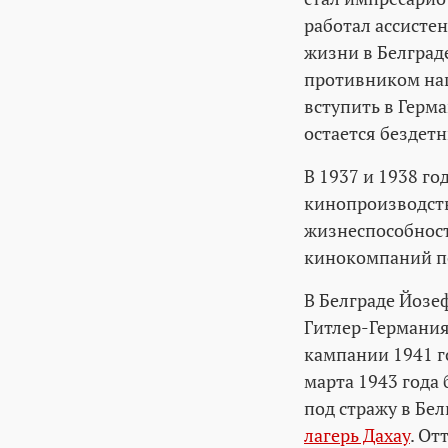
работал ассисте
жизни в Белграде
противником нац
вступить в Герм
остается бездет
В 1937 и 1938 г
кинопроизводств
жизнеспособност
кинокомпаний по
В Белграде Йозе
Гитлер-Германия
кампании 1941 г
марта 1943 года
под стражу в Бел
лагерь Дахау
. От