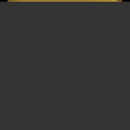
Йозеф Дамиш
Ассистент режиссера, режиссер и
кинопрофессионал
* 13 мая 1902 г.
† 11 мая 1970 г.
Рудольфская стоимость
Вена
Ответственность
,
Концентрационные лагеря