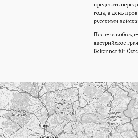
предстать перед 
года, в день пр
русскими войска
После освобожде
австрийское граж
Bekenner für Öst
Пропустить карту