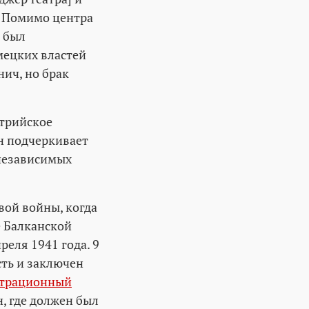
. Помимо центра
ц был
мецких властей
ич, но брак
стрийское
он подчеркивает
 независимых
вой войны, когда
е Балканской
еля 1941 года. 9
сть и заключен
трационный
н, где должен был