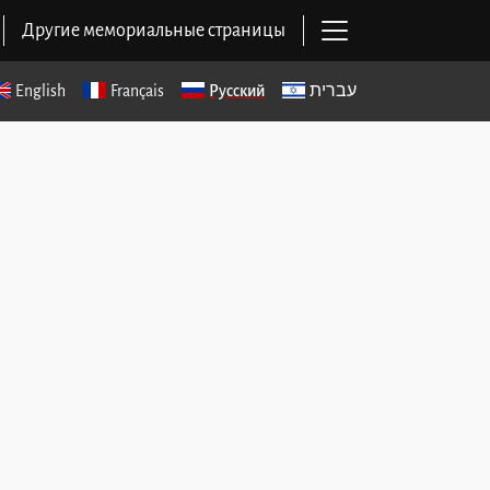
Открыть основ
Другие мемориальные страницы
English
Français
Русский
עברית