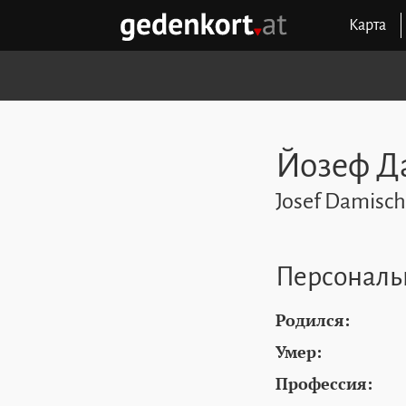
Перейти к содержимому
Перейти к навигации
Перейти к быстрым ссылкам
Карта
GEDENKORT - ГЛАВНАЯ
Йозеф 
Josef Damisch
Персональ
Родился:
Умер:
Профессия: