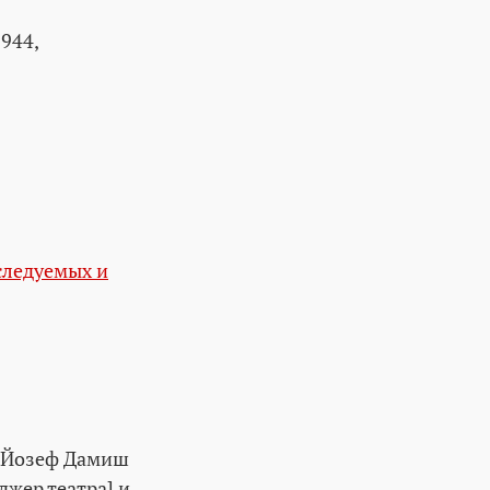
1944,
следуемых и
и. Йозеф Дамиш
жер театра] и