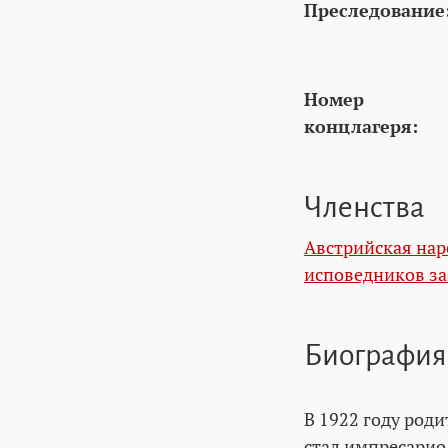
Преследование
Номер
концлагеря:
Членства
Австрийская нар
исповедников з
Биография
В 1922 году роди
стал импресарио