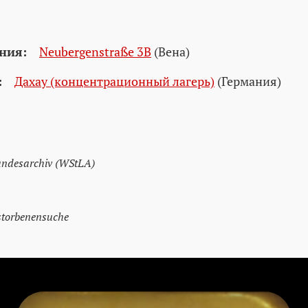
ния:
Neubergenstraße 3B
(Вена)
:
Дахау (концентрационный лагерь)
(Германия)
andesarchiv (WStLA)
storbenensuche