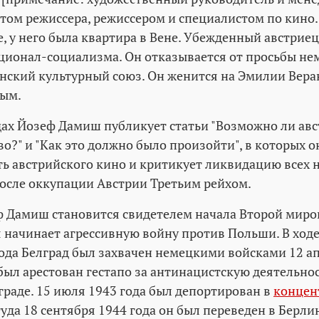
нтом режиссера, режиссером и специалистом по кино
, у него была квартира в Вене. Убежденный австрие
ионал-социализма. Он отказывается от просьбы не
анский культурный союз. Он женится на Эмилии Веран
ным.
одах Йозеф Дамиш публикует статьи "Возможно ли ав
о?" и "Как это должно было произойти", в которых 
ь австрийского кино и критикует ликвидацию всех
сле оккупации Австрии Третьим рейхом.
ф Дамиш становится свидетелем начала Второй миро
 начинает агрессивную войну против Польши. В ход
ода Белград был захвачен немецкими войсками 12 апр
 был арестован гестапо за антинацистскую деятельно
граде. 15 июля 1943 года был депортирован в
концен
туда 18 сентября 1944 года он был переведен в Берли