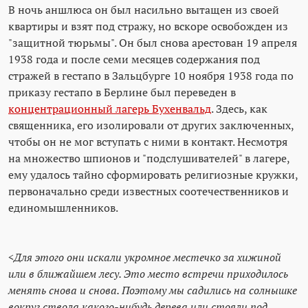
В ночь аншлюса он был насильно вытащен из своей
квартиры и взят под стражу, но вскоре освобожден из
"защитной тюрьмы". Он был снова арестован 19 апреля
1938 года и после семи месяцев содержания под
стражей в гестапо в Зальцбурге 10 ноября 1938 года по
приказу гестапо в Берлине был переведен в
концентрационный лагерь Бухенвальд
. Здесь, как
священника, его изолировали от других заключенных,
чтобы он не мог вступать с ними в контакт. Несмотря
на множество шпионов и "подслушивателей" в лагере,
ему удалось тайно сформировать религиозные кружки,
первоначально среди известных соотечественников и
единомышленников.
<Для этого они искали укромное местечко за хижиной
или в ближайшем лесу. Это место встречи приходилось
менять снова и снова. Поэтому мы садились на солнышке
вокруг ствола какого-нибудь дерева или стояли под