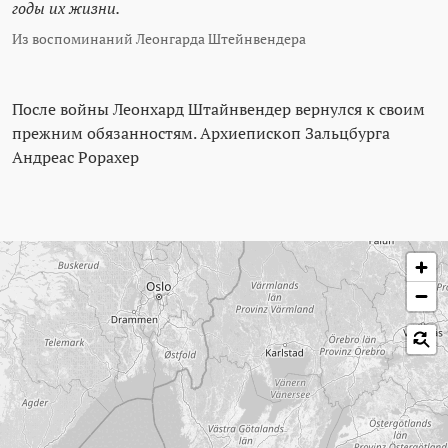
годы их жизни.
Из воспоминаний Леонгарда Штейнвендера
После войны Леонхард Штайнвендер вернулся к своим
прежним обязанностям. Архиепископ Зальцбурга
Андреас Рорахер
Пропустить карту