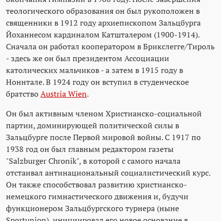
теологического образования он был рукоположен в
священники в 1912 году архиепископом Зальцбурга
Йоханнесом кардиналом Катшталером (1900-1914).
Сначала он работал кооператором в Брикслегге/Тироль
- здесь же он был президентом Ассоциации
католических мальчиков - а затем в 1915 году в
Ноннтале. В 1924 году он вступил в студенческое
братство
Austria Wien
.
Он был активным членом Христианско-социальной
партии, доминирующей политической силы в
Зальцбурге после Первой мировой войны. С 1917 по
1938 год он был главным редактором газеты
"Salzburger Chronik", в которой с самого начала
отстаивал антинациональный социалистический курс.
Он также способствовал развитию христианско-
немецкого гимнастического движения и, будучи
функционером Зальцбургского турнера (ныне
Sportunion), инициировал его новое основание в