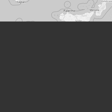
Leaflet
|
©
OpenStreetMap
Места
Преследование:
КЗ Бухенвальд
(Веймар, Германия)
Место деятельности:
Приход Брикслегга
(Бриксли)
,
Приход Ноннтала
(Зальцбург)
,
Карандаш
колледжа Маттис
,
Архиепископия Зальцбурга