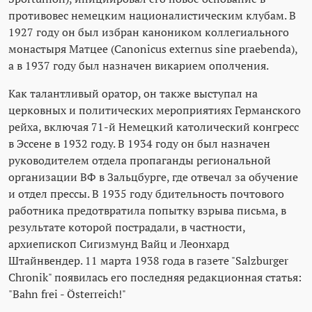
противовес немецким националистическим клубам. В
1927 году он был избран каноником коллегиального
монастыря Матцее (Canonicus externus sine praebenda),
а в 1937 году был назначен викарием ополчения.
Как талантливый оратор, он также выступал на
церковных и политических мероприятиях Германского
рейха, включая 71-й Немецкий католический конгресс
в Эссене в 1932 году. В 1934 году он был назначен
руководителем отдела пропаганды региональной
организации ВФ в Зальцбурге, где отвечал за обучение
и отдел прессы. В 1935 году бдительность почтового
работника предотвратила попытку взрыва письма, в
результате которой пострадали, в частности,
архиепископ Сигизмунд Вайц и Леонхард
Штайнвендер. 11 марта 1938 года в газете "Salzburger
Chronik" появилась его последняя редакционная статья:
"Bahn frei - Österreich!"