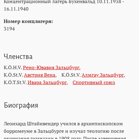
Концентрационный лагерь Бухенвальд 10.11.1938 -
16.11.1940
Номер концлагеря:
3194
Членства
K.Ö.H.V.
Рено-Ювавия Зальцбург
,
K.Ö.St.V.
Австрия Вена
,
K.Ö.St.V.
Алмгау Зальцбург
,
K.Ö.T.St.V.
Ивара Зальцбург
,
Спортивный союз
Биография
Леонхард Штайнвендер учился в архиепископском
борромеуме в Зальцбурге и изучал теологию после
окончания гимназии в 1908 году. После завершения