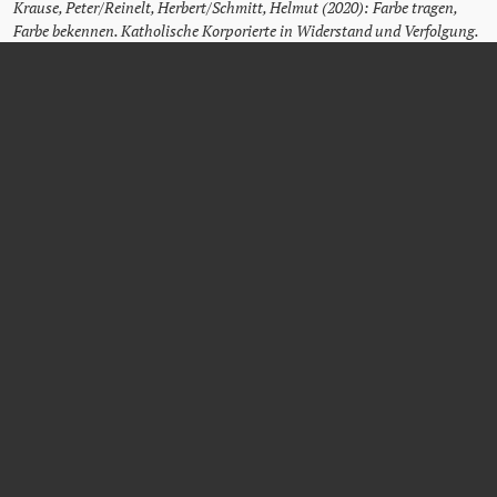
Krause, Peter/Reinelt, Herbert/Schmitt, Helmut (2020): Farbe tragen,
Farbe bekennen. Katholische Korporierte in Widerstand und Verfolgung.
Teil 2. Kuhl, Manfred (ÖVfStG, Wien) S 375.
Archiv der K.Ö.St.V. Vindobona II im MKV
Wiener Stadt- und Landesarchiv (WStLA)
Archiv Universität Wien
Matricula Online
Friedhöfe Wien - Verstorbenensuche