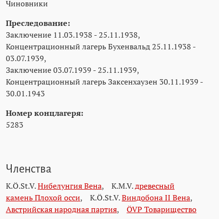
Чиновники
Преследование:
Заключение 11.03.1938 - 25.11.1938,
Концентрационный лагерь Бухенвальд 25.11.1938 -
03.07.1939,
Заключение 03.07.1939 - 25.11.1939,
Концентрационный лагерь Заксенхаузен 30.11.1939 -
30.01.1943
Номер концлагеря:
5283
Членства
K.Ö.St.V.
Нибелунгия Вена
,
K.M.V.
древесный
камень Плохой осси
,
K.Ö.St.V.
Виндобона II Вена
,
Австрийская народная партия
,
ÖVP Товарищество